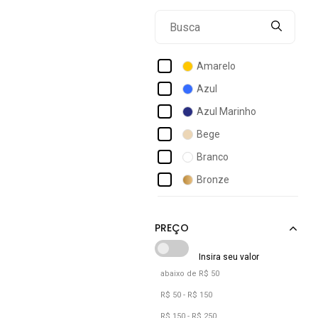
Hb
Mormaii
Nike
Amarelo
Nike Vision
Azul
Oakley
Azul Marinho
Palas Eyewear
Bege
Ray-ban
Branco
Reserva Go
Bronze
Caramelo
Cinza
Cáqui
Dourado
abaixo de R$ 50
Estampado
R$ 50 - R$ 150
Grafite
R$ 150 - R$ 250