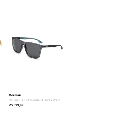
Mormaii
Beckham DB 1007/S B4...
Óculos De Sol Mormaii Hawaii Preto
R$ 399,89