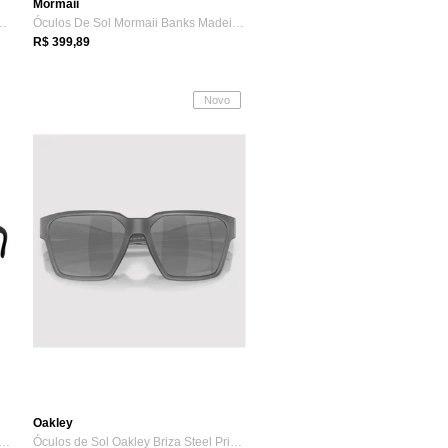
Mormaii
akley Meta Vanguard Preto
Óculos De Sol Mormaii Banks Madeira Marrom
R$ 399,89
Novo
Oakley
s de Sol HB Underground /55 - Preto
Óculos de Sol Oakley Briza Steel Prizm Cinza