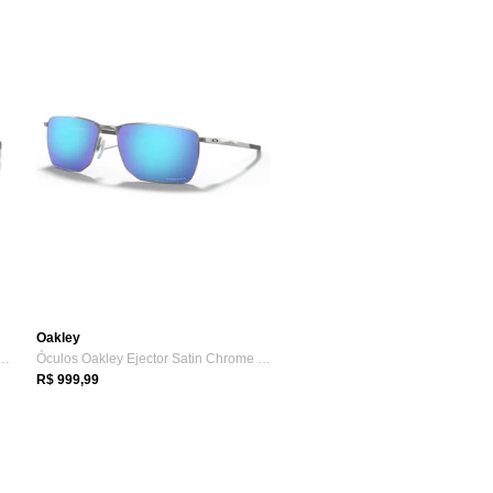
Oakley
kley Latch Matte Sepia Prizm Bl...
Óculos Oakley Ejector Satin Chrome Prizm Sapphire
R$ 999,99