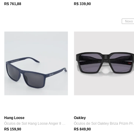
R$ 761,88
R$ 339,90
Novo
Hang Loose
Oakley
Óculos de Sol Hang Loose Anger II Marinho e Preto
Óculos de Sol 
R$ 159,90
R$ 849,90