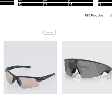
39
40
41
P
42
43
44
38
690
Produtos
Novo