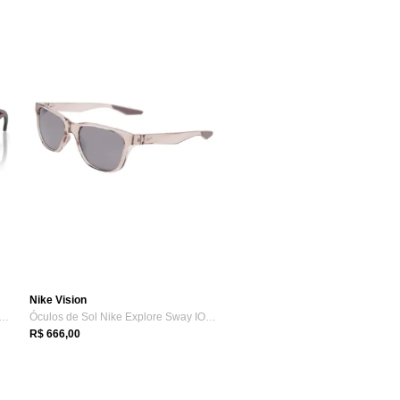
Nike Vision
s de Sol Holbrook Troy Lee Designs ...
Óculos de Sol Nike Explore Sway IO0102X0...
R$ 666,00