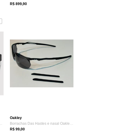
R$ 899,90
Oakley
Oakley Briza Prizm Preto e Cinza
Borrachas Das Hastes e nasal Oakley Wire...
R$ 99,00