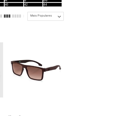
M
G
GG
40
42
44
Mais Populares