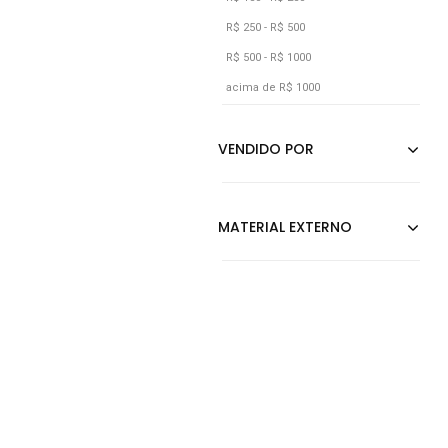
Incolor
R$ 250 - R$ 500
R$ 500 - R$ 1000
Jeans
acima de R$ 1000
Laranja
Marrom
Multicolorido
Off-white
Ouro Velho
Prata