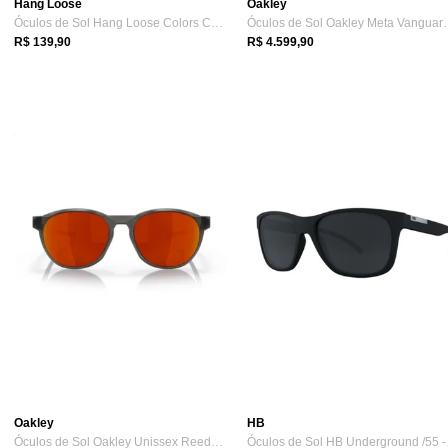
Hang Loose
Oakley
Óculos de Sol Hang Loose Colors C9 Preto
Óculos de Sol O
R$ 139,90
R$ 4.599,90
Oakley
HB
Óculos de Sol Oakley Unissex Reedmace Pr...
Óculo