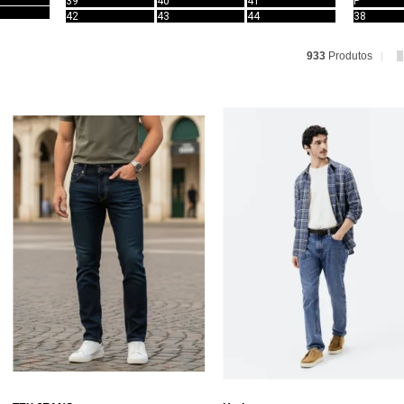
39
40
41
P
42
43
44
38
933
Produtos