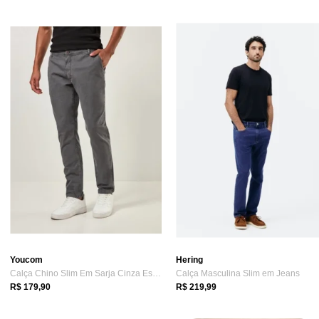
Youcom
Hering
Calça Chino Slim Em Sarja Cinza Escuro
Calça Masculina Slim em Jeans
R$ 179,90
R$ 219,99