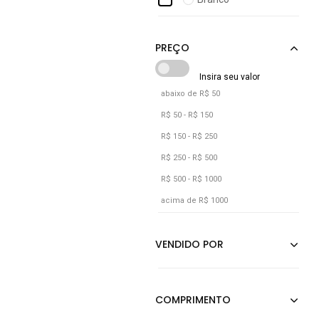
Cks Premium Label
Caramelo
Coca-cola Jeans
Castanho
Colcci
Cinza
Consciência
Cobre
abaixo de R$ 50
Coral
R$ 50 - R$ 150
Cáqui
R$ 150 - R$ 250
Dourado
R$ 250 - R$ 500
R$ 500 - R$ 1000
Grafite
acima de R$ 1000
Jeans
Laranja
Marrom
Multicolorido
Nude
Off-white