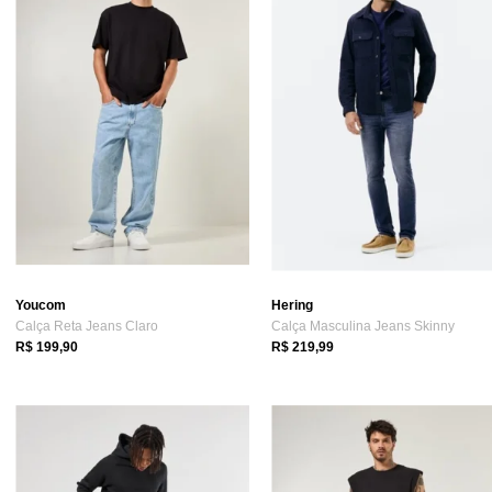
Youcom
Hering
Calça Reta Jeans Claro
Calça Masculina Jeans Skinny
R$ 199,90
R$ 219,99