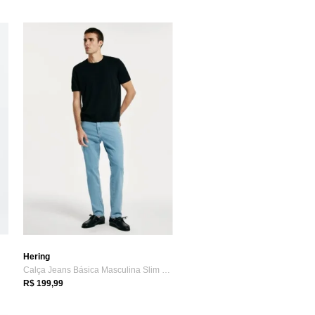
Hering
Calça Jeans Básica Masculina Slim Com El...
R$ 199,99