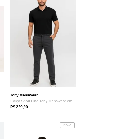
Tony Menswear
Calça Jeans Colcci Alex Slim Original Pr...
Calça Sport Fino Tony Menswear em Sarja ...
R$ 239,90
Novo