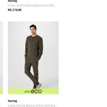
Hering
Calça Jeans Básica Masculina Slim Com El...
R$ 179,99
Hering
ásica Masculina Slim Com El...
Calça Hering Básica Chino Com Elastano Verde