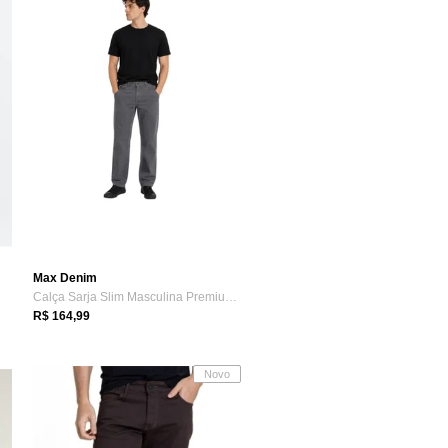
Max Denim
Calça Sarja Slim Masculina Premium Max D...
R$ 164,99
Novo