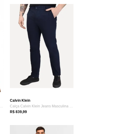
Calvin Klein
da Passeio Sarja Masculina VLCS
Calça Calvin Klein Jeans Masculina RE Is...
R$ 839,99