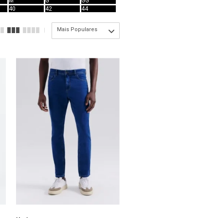
M
G
GG
40
42
44
Mais Populares