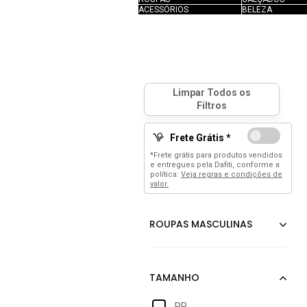
ACESSÓRIOS
BELEZA
Frete Grátis *
*Frete grátis para produtos vendidos
e entregues pela Dafiti, conforme a
política:
Veja regras e condições de
valor.
PP