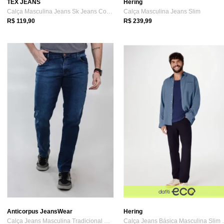
TEX JEANS
Hering
Calça Masculina Jeans Sk Jeans Confortáv...
Calça Masculina Jeans Slim
R$ 119,90
R$ 239,99
Anticorpus JeansWear
Hering
Calça Jeans Masculina Tradicional Slim E...
Calça Jeans B