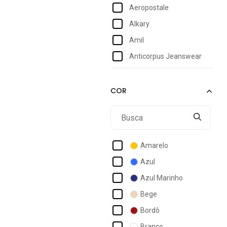
Aeropostale
6
Alkary
7
Amil
8
Anticorpus Jeanswear
9
Approve
36
Aramis
Arauto Jeans
Avec
Balboa
Amarelo
Boen Jeans
Azul
Boss
Azul Marinho
Calvin Klein
Bege
Calvin Klein Jeans
Bordô
Champion
Branco