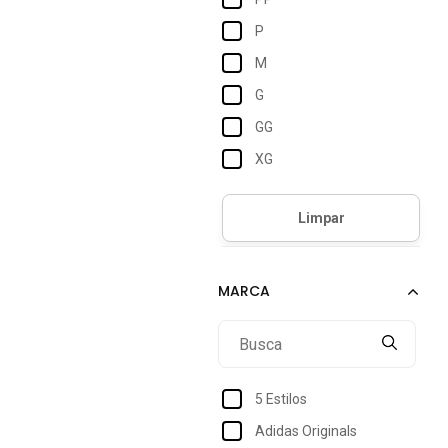
P
M
G
GG
XG
XXG
1
2
2G
3
3G
4
5 Estilos
4G
Adidas Originals
5