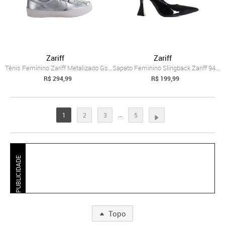
Zariff
Zariff
Tênis Feminino Zariff Metalizado Gs107 Z...
Sapato Feminino Slingback Zariff 9426-07...
R$ 294,99
R$ 199,99
...
1
2
3
5
PUBLICIDADE
Topo