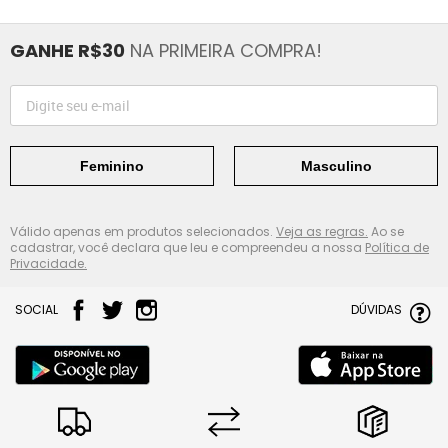
GANHE R$30
NA PRIMEIRA COMPRA!
Feminino
Masculino
Válido apenas em produtos selecionados.
Veja as regras.
Ao se
cadastrar, você declara que leu e compreendeu a nossa
Política de
Privacidade.
SOCIAL
DÚVIDAS