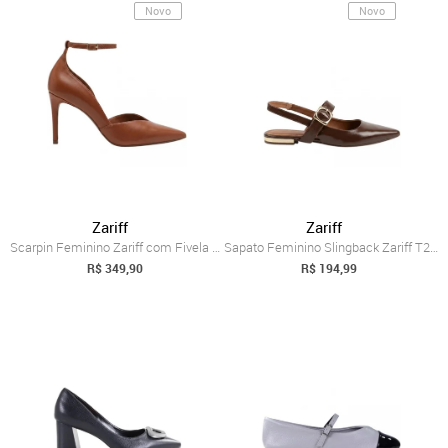
Novo
Novo
Zariff
Zariff
Scarpin Feminino Zariff com Fivela 88502...
Sapato Feminino Slingback Zariff T2019-1...
R$ 349,90
R$ 194,99