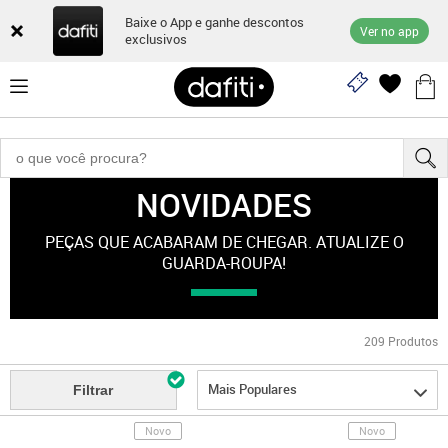
Baixe o App e ganhe descontos
Ver no app
exclusivos
NOVIDADES
Novidades
PEÇAS QUE ACABARAM DE CHEGAR. ATUALIZE O
GUARDA-ROUPA!
209
Produtos
Mais Populares
Filtrar
Novo
Novo