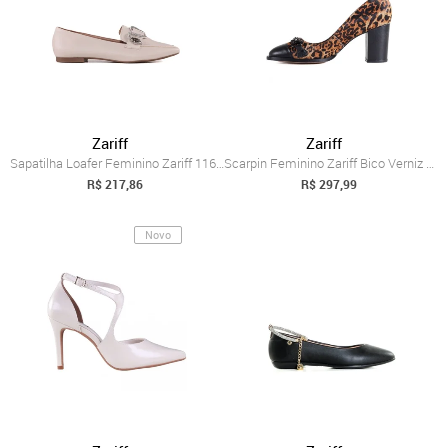
Zariff
Zariff
Sapatilha Loafer Feminino Zariff 1166588...
Scarpin Feminino Zariff Bico Verniz 7060...
R$ 217,86
R$ 297,99
Novo