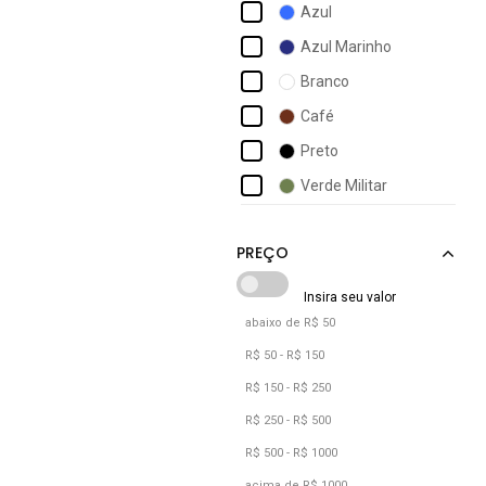
Azul
Angipé
Azul Marinho
Aramis
Branco
Arcas Bear
Café
Arezzo
Preto
Armyz
Verde Militar
Art Sapatos
Asics
abaixo de R$ 50
R$ 50 - R$ 150
R$ 150 - R$ 250
R$ 250 - R$ 500
R$ 500 - R$ 1000
acima de R$ 1000