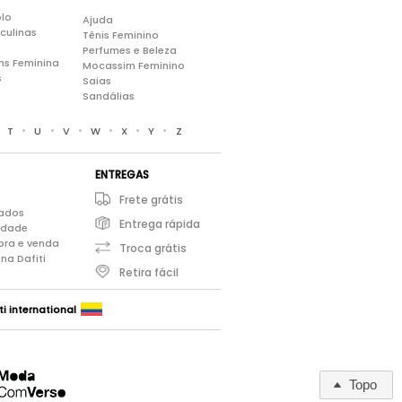
lo
Ajuda
culinas
Tênis Feminino
Perfumes e Beleza
ns Feminina
Mocassim Feminino
s
Saias
Sandálias
•
•
•
•
•
•
•
T
U
V
W
X
Y
Z
ENTREGAS
Frete grátis
iados
Entrega rápida
cidade
pra e venda
Troca grátis
na Dafiti
Retira fácil
ti international
Topo