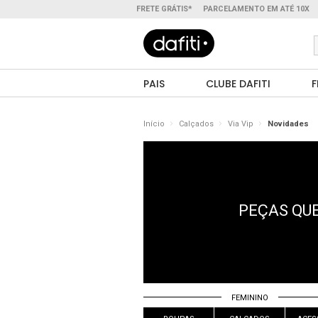
FRETE GRÁTIS*
PARCELAMENTO EM ATÉ 10X
PAIS
CLUBE DAFITI
F
Início
Calçados
Via Vip
Novidades
PEÇAS QUE
FEMININO