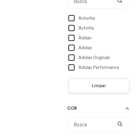
30
31
Activitta
32
Actvitta
33
Addan
34
Adidas
35
Adidas Originals
36
Adidas Performance
Adidas Sportswear
Amarena Shoes
Amo Calçados
Amora Calçados
Anacapri
Andacco
Andrea Vinci