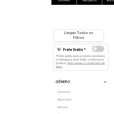
ROUPAS
CALÇADOS
ACES
Frete Grátis *
*Frete grátis para produtos vendidos
e entregues pela Dafiti, conforme a
política:
Veja regras e condições de
valor.
Feminino
Masculino
Menina