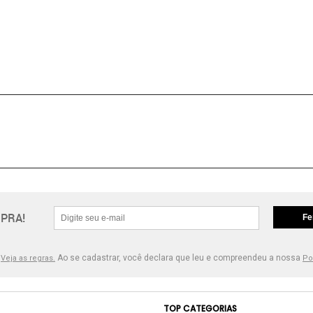
PRA!
Fe
.
Ao se cadastrar, você declara que leu e compreendeu a nossa
Veja as regras.
Po
TOP CATEGORIAS