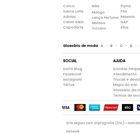
Colcci
Nike
Puma
Santa Lolla
Fila
Mango
Adidas
Reserva
Lança Perfume
Calvin Klein
GAP
Melissa
Capodarte
Ellus
Vizzano
•
•
•
•
Glossário de moda
A
B
C
D
SOCIAL
AJUDA
Dafiti Blog
Dúvidas frequ
Facebook
Atendimento
Instagram
Trocas e devo
TikTok
Mapa do site
Glossário da 
Termos de uso
Site seguro com criptografia (SSL) • Homo
Network