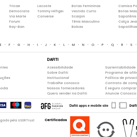
Tricae
Lacoste
Botas Femininas
Camisa Po
Democrata
Tommy Hilfiger
Vestido Curto
Botas Mas
Via Marte
Converse
Scarpin
Sapatênis
Forum
Tênis Masculino
Calça Jea
Ray-Ban
Bolsas
Sapatilha
•
•
•
•
•
•
•
•
•
•
•
•
•
•
E
F
G
H
I
J
K
L
M
N
O
P
Q
R
S
DAFITI
entes
Acessibilidade
Sustentabilidade
Sobre Dafiti
Programa de afil
luções
Institucional
Política de priva
Trabalhe conosco
Contrato de com
moda
Nossos fornecedores
É seguro comprar 
Quero vender na Dafiti
Anuncie Conosco
Dafi
Dafiti apps e mobile site
Certificados
logado pela USERTrust