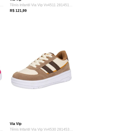
Tênis Infantil Via Vip Vv4026 2814026 Branco
Tênis Infantil Via Vip Vv4511 2814511 Ve...
R$ 121,99
Via Vip
antil Via Vip Vnj3013 2813013 Preto
Tênis Infantil Via Vip Vv4530 2814530 Café