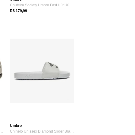
tsal Umbro X Diamond Jr
Chuteira Society Umbro Fast Ii Jr U07fb0...
R$ 179,99
Umbro
ira Infantil Society Prisma Umbro -...
Chinelo Unissex Diamond Slider Branco Pr...