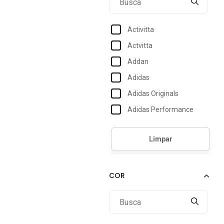
38
39
Activitta
40
Actvitta
41
Addan
42
Adidas
43
Adidas Originals
44
Adidas Performance
45
Adidas Sportswear
Amarena Shoes
Amo Calçados
Amora Calçados
Anacapri
Andacco
Andrea Vinci