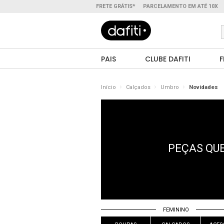
FRETE GRÁTIS*
PARCELAMENTO EM ATÉ 10X
PAIS
CLUBE DAFITI
F
Início
Calçados
Umbro
Novidades
PEÇAS QUE
FEMININO