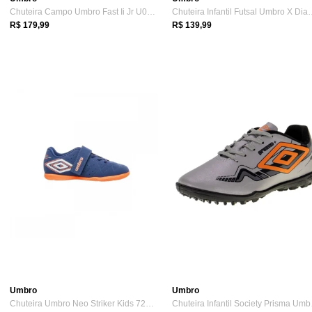
Chuteira Campo Umbro Fast Ii Jr U07fb003...
Chuteira Infantil Fu
R$ 179,99
R$ 139,99
Umbro
Umbro
Chuteira Umbro Neo Striker Kids 726 Futs...
Chute