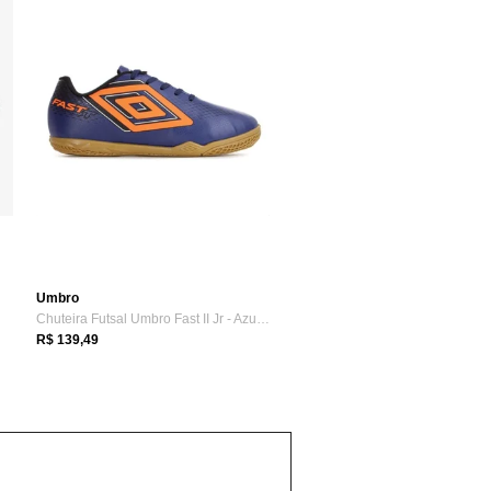
Umbro
Chuteira Futsal Umbro Fast II Jr - Azul ...
R$ 139,49