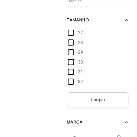
Menino
27
28
29
30
31
32
33
34
35
36
37