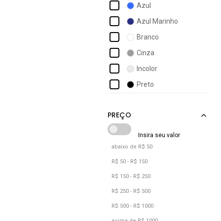
Azul
Angipé
Azul Marinho
Aramis
Branco
Arcas Bear
Cinza
Arezzo
Incolor
Armyz
Preto
Art Sapatos
Asics
abaixo de R$ 50
R$ 50 - R$ 150
R$ 150 - R$ 250
R$ 250 - R$ 500
R$ 500 - R$ 1000
acima de R$ 1000