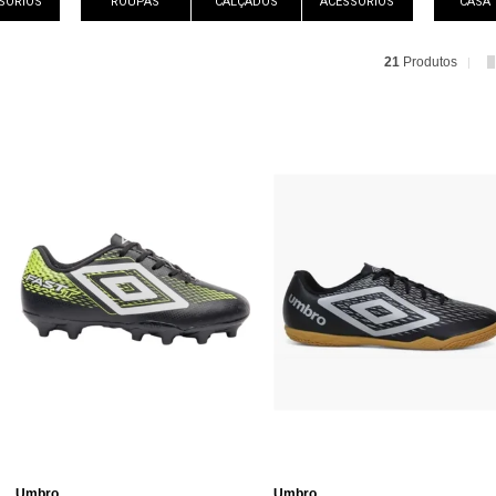
SÓRIOS
ROUPAS
CALÇADOS
ACESSÓRIOS
CASA
21
Produtos
Umbro
Umbro