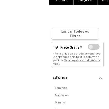
ROUPAS
CALÇADOS
ACES
Frete Grátis *
*Frete grátis para produtos vendidos
e entregues pela Dafiti, conforme a
política:
Veja regras e condições de
valor.
Feminino
Masculino
Menina