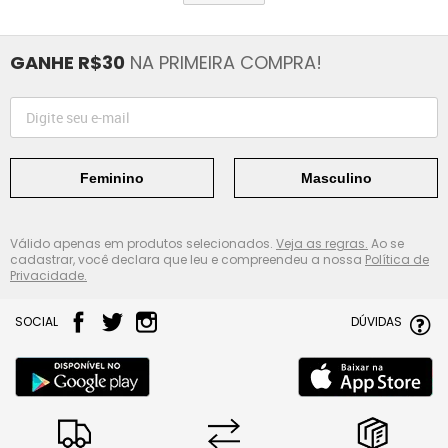
GANHE R$30
NA PRIMEIRA COMPRA!
Feminino
Masculino
Válido apenas em produtos selecionados.
Veja as regras.
Ao se
cadastrar, você declara que leu e compreendeu a nossa
Política de
Privacidade.
SOCIAL
DÚVIDAS