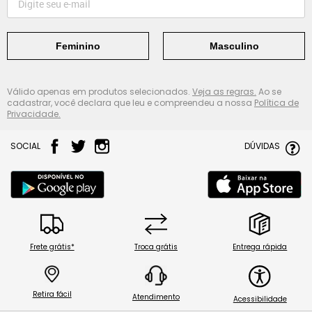
Feminino
Masculino
Válido apenas em produtos selecionados.
Veja as regras.
Ao se
cadastrar, você declara que leu e compreendeu a nossa
Política de
Privacidade.
SOCIAL
DÚVIDAS
Frete grátis*
Troca grátis
Entrega rápida
Retira fácil
Atendimento
Acessibilidade