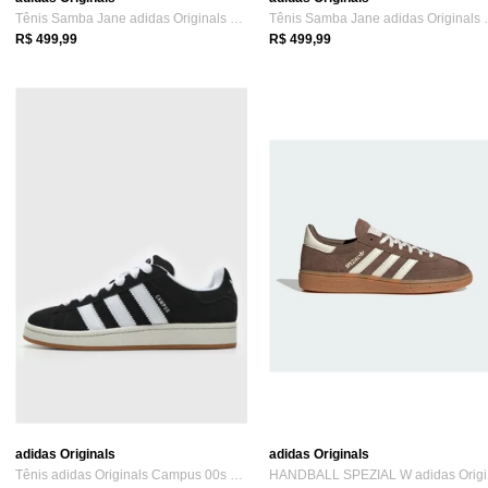
Tênis Samba Jane adidas Originals Branco
Tênis Samba
R$ 499,99
R$ 499,99
adidas Originals
adidas Originals
Tênis adidas Originals Campus 00s Preto
HA