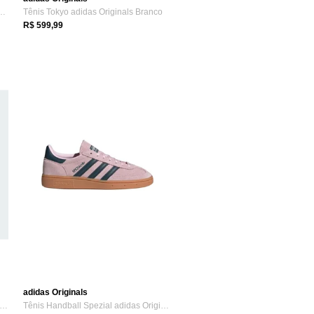
 Jane adidas Originals Preto
Tênis Tokyo adidas Originals Branco
R$ 599,99
adidas Originals
NDBALL SPEZIAL W adidas Originals Marrom
Tênis Handball Spezial adidas Originals Rosa