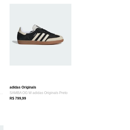
adidas Originals
nis Samba OG adidas Originals Branco
SAMBA OG W adidas Originals Preto
R$ 799,99