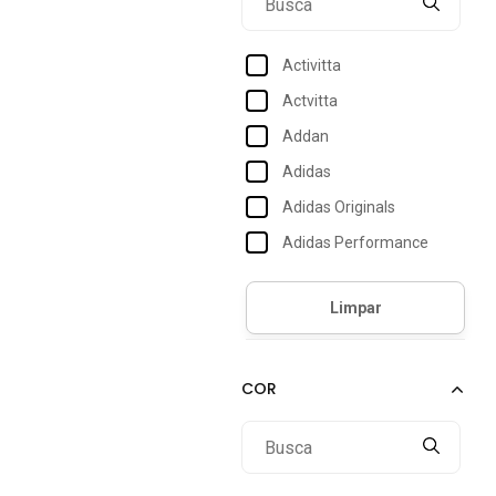
28
29
Activitta
30
Actvitta
31
Addan
32
Adidas
33
Adidas Originals
34
Adidas Performance
34/35
Adidas Sportswear
35
Amarena Shoes
Amo Calçados
Amora Calçados
Anacapri
Andacco
Andrea Vinci