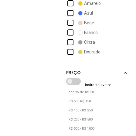
Amarelo
Angipé
Azul
Aramis
Bege
Arcas Bear
Branco
Arezzo
Cinza
Armyz
Dourado
Art Sapatos
Marrom
Asics
Prata
Preto
Rosa
abaixo de R$ 50
Roxo
R$ 50 - R$ 150
Verde
R$ 150 - R$ 250
Vermelho
R$ 250 - R$ 500
R$ 500 - R$ 1000
Vinho