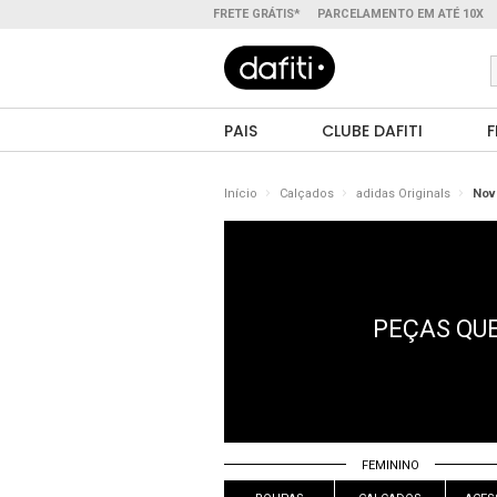
FRETE GRÁTIS*
PARCELAMENTO EM ATÉ 10X
PAIS
CLUBE DAFITI
F
Início
Calçados
adidas Originals
Nov
PEÇAS QUE
FEMININO