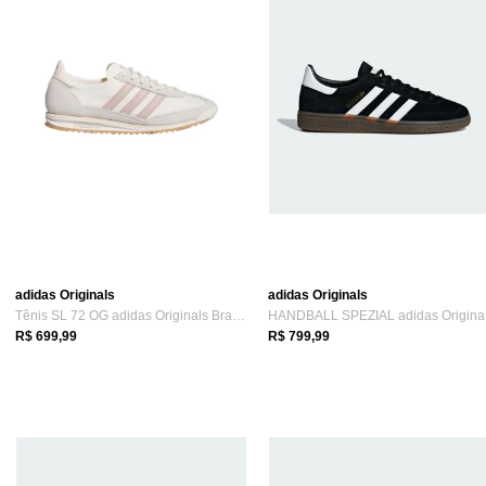
adidas Originals
adidas Originals
Tênis SL 72 OG adidas Originals Branco
HA
R$ 699,99
R$ 799,99