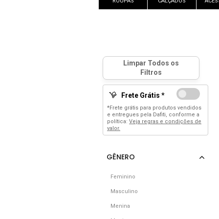
ROUPAS
CALÇADOS
ACES
Frete Grátis *
*Frete grátis para produtos vendidos
e entregues pela Dafiti, conforme a
política:
Veja regras e condições de
valor.
Feminino
Masculino
Menina