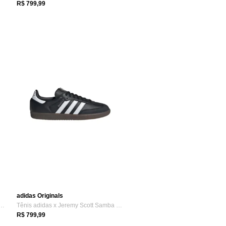
R$ 799,99
adidas Originals
DBALL SPEZIAL adidas Originals Bege
Tênis adidas x Jeremy Scott Samba OG adi...
R$ 799,99