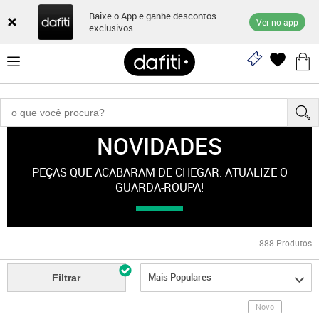
Baixe o App e ganhe descontos
Ver no app
exclusivos
NOVIDADES
Novidades
PEÇAS QUE ACABARAM DE CHEGAR. ATUALIZE O
GUARDA-ROUPA!
888
Produtos
Mais Populares
Filtrar
Novo