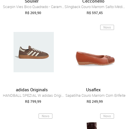
Soulier
Cecconello
Scarpin Vies Bico Quadrado - Caramelo 37...
Slingback Couro Marrom Salto Médio Cecco...
R$ 269,90
R$ 597,45
Novo
adidas Originals
Usaflex
HANDBALL SPEZIAL W adidas Originals Marrom
Sapatilha Couro Marrom Com Enfeite
R$ 799,99
R$ 249,99
Novo
Novo