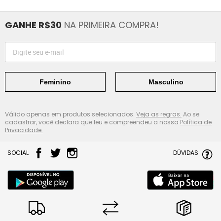
GANHE R$30
NA PRIMEIRA COMPRA!
Feminino
Masculino
Válido apenas em produtos selecionados.
Veja as regras.
Ao se
cadastrar, você declara que leu e compreendeu a nossa
Política de
Privacidade.
SOCIAL
DÚVIDAS