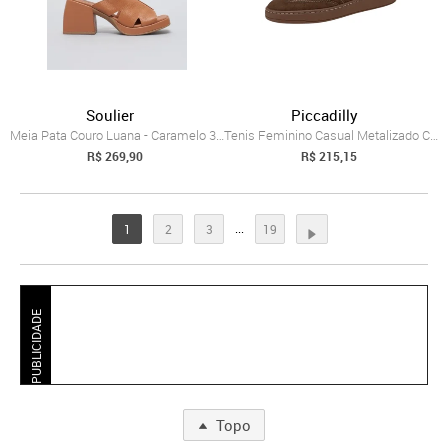
Soulier
Piccadilly
Meia Pata Couro Luana - Caramelo 39 - caramelo
Tenis Feminino Casual Metalizado Confort...
R$ 269,90
R$ 215,15
...
1
2
3
19
PUBLICIDADE
Topo