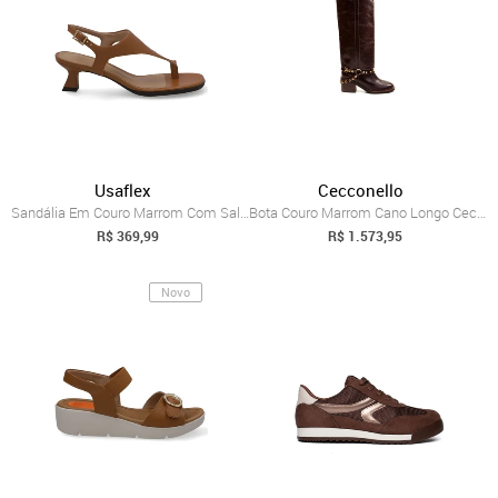
Usaflex
Cecconello
Sandália Em Couro Marrom Com Salto Kitten Heel
Bota Couro Marrom Cano Longo Cecconello 2971001-1
R$ 369,99
R$ 1.573,95
Novo