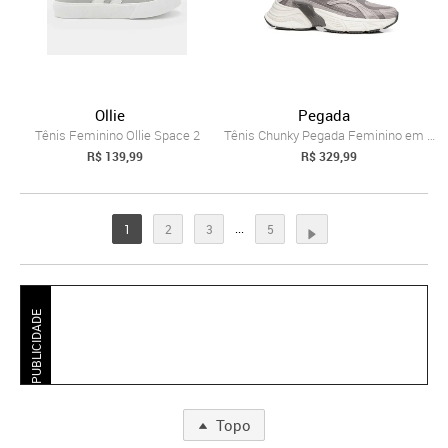
Ollie
Pegada
Tênis Feminino Ollie Space 2
Tênis Chunky Pegada Feminino em Tecido G...
R$ 139,99
R$ 329,99
...
1
2
3
5
PUBLICIDADE
Topo