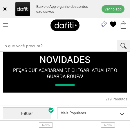
Baixe o App e ganhe descontos
Ver no app
exclusivos
NOVIDADES
Novidades
PEÇAS QUE ACABARAM DE CHEGAR. ATUALIZE O
GUARDA-ROUPA!
219
Produtos
Mais Populares
Filtrar
Novo
Novo