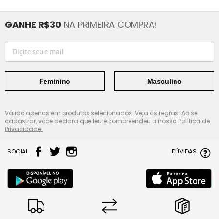
GANHE R$30
NA PRIMEIRA COMPRA!
Feminino
Masculino
Válido apenas em produtos selecionados.
Veja as regras.
Ao se
cadastrar, você declara que leu e compreendeu a nossa
Política de
Privacidade.
SOCIAL
DÚVIDAS