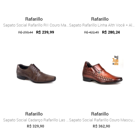
Rafarillo
Rafarillo
Sapato Social Rafarillo RII Couro Marrom...
Sapato Rafarillo Linha Alth Você + Alto ...
R$ 293,44
R$ 239,99
R$ 422,49
R$ 280,24
Rafarillo
Rafarillo
Sapato Social Cadarço Rafarillo Las Vega...
Sapato Social Rafarillo Couro Masculino ...
R$ 329,90
R$ 362,90