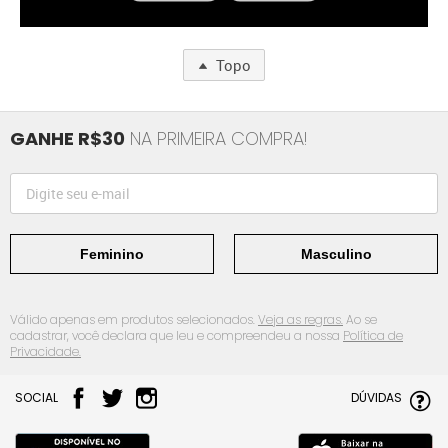
Topo
GANHE R$30
NA PRIMEIRA COMPRA!
Feminino
Masculino
Válido apenas em produtos selecionados.
Veja as regras.
Ao se
cadastrar, você declara que leu e compreendeu a nossa
Política de
Privacidade.
SOCIAL
DÚVIDAS