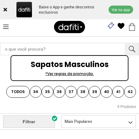
Baixe o App e ganhe descontos
Ver no app
exclusivos
Sapatos Masculinos
*Ver regras da promoção.
TODOS
34
35
36
37
38
39
40
41
42
9
Produtos
Mais Populares
Filtrar