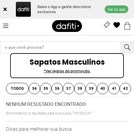
Baixe o App e ganhe descontos
Ver no app
exclusivos
Sapatos Masculinos
*Ver regras da promoção.
TODOS
34
35
36
37
38
39
40
41
42
NENHUM RESULTADO ENCONTRADO
Encontramos
0
resultado para sua busca
"161003241"
Dicas para melhorar sua busca