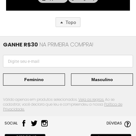
Topo
GANHE R$30
NA PRIMEIRA COMPRA!
Feminino
Masculino
Válido apenas em produtos selecionados.
Veja as regras.
Ao se
cadastrar, você declara que leu e compreendeu a nossa
Política de
Privacidade.
SOCIAL
DÚVIDAS