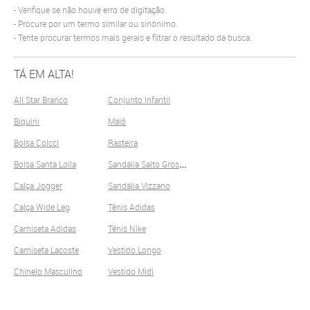
Verifique se não houve erro de digitação.
Procure por um termo similar ou sinônimo.
Tente procurar termos mais gerais e filtrar o resultado da busca.
TÁ EM ALTA!
All Star Branco
Conjunto Infantil
Biquini
Maiô
Bolsa Colcci
Rasteira
S
andália Salto Grosso
Bolsa Santa Lolla
Calça Jogger
Sandália Vizzano
Calça Wide Leg
Tênis Adidas
Camiseta Adidas
Tênis Nike
Camiseta Lacoste
Vestido Longo
Chinelo Masculino
Vestido Midi