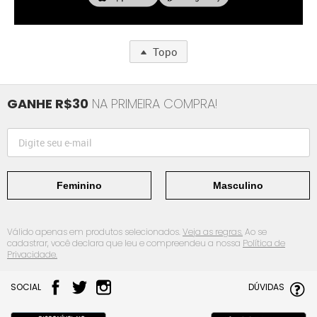
Topo
GANHE R$30
NA PRIMEIRA COMPRA!
Feminino
Masculino
Válido apenas em produtos selecionados.
Veja as regras.
Ao se
cadastrar, você declara que leu e compreendeu a nossa
Política de
Privacidade.
SOCIAL
DÚVIDAS