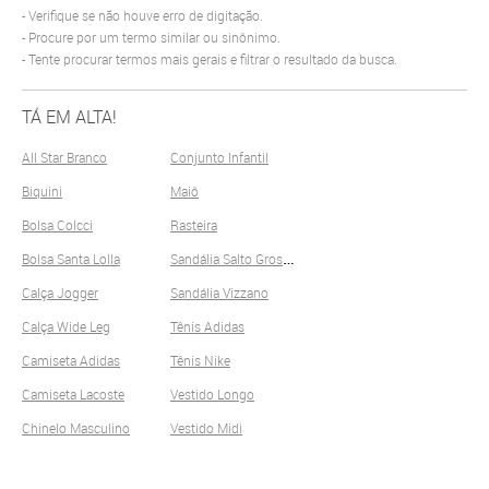
Verifique se não houve erro de digitação.
Procure por um termo similar ou sinônimo.
Tente procurar termos mais gerais e filtrar o resultado da busca.
TÁ EM ALTA!
All Star Branco
Conjunto Infantil
Biquini
Maiô
Bolsa Colcci
Rasteira
S
andália Salto Grosso
Bolsa Santa Lolla
Calça Jogger
Sandália Vizzano
Calça Wide Leg
Tênis Adidas
Camiseta Adidas
Tênis Nike
Camiseta Lacoste
Vestido Longo
Chinelo Masculino
Vestido Midi