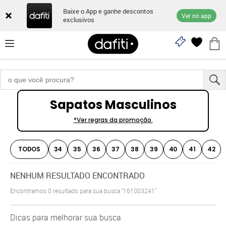
Baixe o App e ganhe descontos
Ver no app
exclusivos
Sapatos Masculinos
*Ver regras da promoção.
TODOS
34
35
36
37
38
39
40
41
42
NENHUM RESULTADO ENCONTRADO
Encontramos
0
resultado para sua busca
"161003241"
Dicas para melhorar sua busca