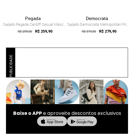
Pegada
Democrata
Sapato Pegada Cardiff Casual Masculino +...
Sapato Democrata Metropolitan Prime Marrom
R$ 299,90
R$ 259,90
R$ 379,90
R$ 279,90
PUBLICIDADE
Baixe o APP
e aproveite descontos exclusivos