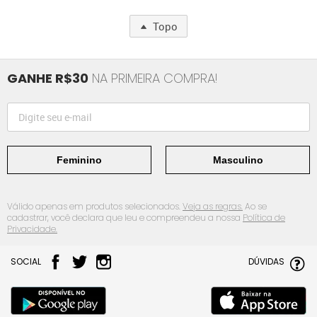
Topo
GANHE R$30
NA PRIMEIRA COMPRA!
Feminino
Masculino
Válido apenas em produtos selecionados.
Veja as regras.
Ao se
cadastrar, você declara que leu e compreendeu a nossa
Política de
Privacidade.
SOCIAL
DÚVIDAS