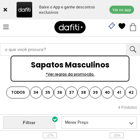
Baixe o App e ganhe descontos
Ver no app
exclusivos
Sapatos Masculinos
*Ver regras da promoção.
TODOS
34
35
36
37
38
39
40
41
42
4
Produtos
Menor Preço
Filtrar
-27%
-20%