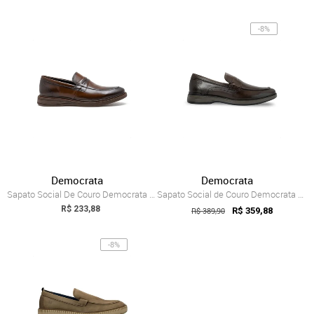
-8%
Democrata
Democrata
Sapato Social De Couro Democrata Masculi...
Sapato Social de Couro Democrata Masculi...
R$ 233,88
R$ 389,90
R$ 359,88
-8%