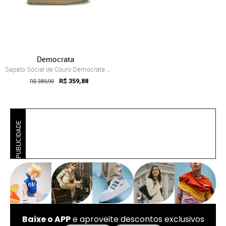
Democrata
Sapato Social de Couro Democrata Masculi...
R$ 389,90
R$ 359,88
PUBLICIDADE
Baixe o APP
e aproveite descontos exclusivos