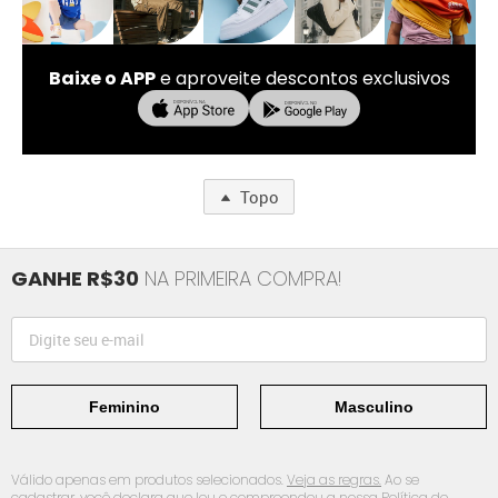
Baixe o APP
e aproveite descontos exclusivos
Topo
GANHE R$30
NA PRIMEIRA COMPRA!
Feminino
Masculino
Válido apenas em produtos selecionados.
Veja as regras.
Ao se
cadastrar, você declara que leu e compreendeu a nossa
Política de