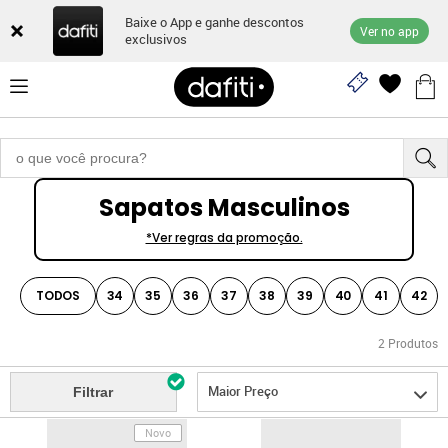
Baixe o App e ganhe descontos
Ver no app
exclusivos
Sapatos Masculinos
*Ver regras da promoção.
TODOS
34
35
36
37
38
39
40
41
42
2
Produtos
Maior Preço
Filtrar
Novo