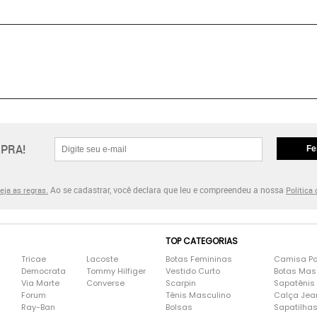
PRA!
Fe
Ao se cadastrar, você declara que leu e compreendeu a nossa
eja as regras.
Política
TOP CATEGORIAS
Tricae
Lacoste
Botas Femininas
Camisa Po
Democrata
Tommy Hilfiger
Vestido Curto
Botas Mas
Via Marte
Converse
Scarpin
Sapatênis
Forum
Tênis Masculino
Calça Jea
Ray-Ban
Bolsas
Sapatilha