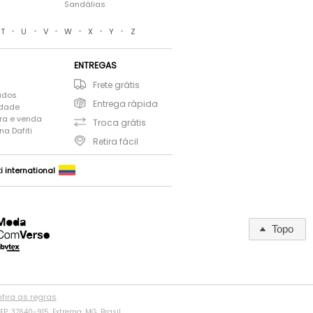
Sandálias
•
•
•
•
•
•
T
U
V
W
X
Y
Z
ENTREGAS
Frete grátis
ados
Entrega rápida
idade
ra e venda
Troca grátis
a Dafiti
Retira fácil
ti international
Topo
fira as regras
.
P: 37640-915, Extrema, MG, Brasil.