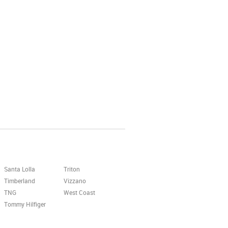
Santa Lolla
Triton
Timberland
Vizzano
TNG
West Coast
Tommy Hilfiger