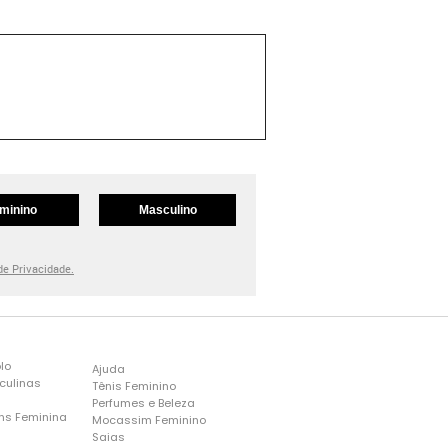
minino
Masculino
 de Privacidade.
lo
Ajuda
culinas
Tênis Feminino
Perfumes e Beleza
ns Feminina
Mocassim Feminino
s
Saias