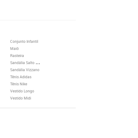
Conjunto Infantil
Maiô
Rasteira
Sandália Salto Grosso
Sandália Vizzano
Tênis Adidas
Tênis Nike
Vestido Longo
Vestido Midi