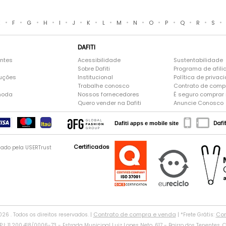
•
•
•
•
•
•
•
•
•
•
•
•
•
•
•
E
F
G
H
I
J
K
L
M
N
O
P
Q
R
S
DAFITI
entes
Acessibilidade
Sustentabilidade
Sobre Dafiti
Programa de afili
luções
Institucional
Política de privac
Trabalhe conosco
Contrato de comp
moda
Nossos fornecedores
É seguro comprar n
Quero vender na Dafiti
Anuncie Conosco
Dafi
Dafiti apps e mobile site
Certificados
gado pela USERTrust
Contrato de compra e venda
Con
2026 . Todos os direitos reservados. |
| *Frete Grátis:
: 11.200.418/0006-73 - Estrada Municipal Luiz Lopes Neto, 617 - Bairro dos Tenentes, CE