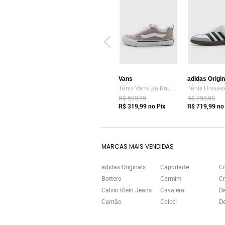
Vans
adidas Origi
Tênis Vans Ua Knu Skool Bege
R$ 599,99
R$ 799,99
R$ 319,99
no Pix
R$ 719,99
no 
MARCAS MAIS VENDIDAS
adidas Originals
Capodarte
C
Bottero
Carmim
Cr
Calvin Klein Jeans
Cavalera
D
Cantão
Colcci
De