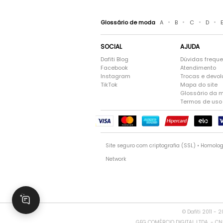
•
•
•
•
Glossário de moda
A
B
C
D
SOCIAL
AJUDA
Dafiti Blog
Dúvidas frequ
Facebook
Atendimento
Instagram
Trocas e devo
TikTok
Mapa do site
Glossário da 
Termos de uso
Site seguro com criptografia (SSL) • Homolo
Network
© Dafiti 2011 - 
GFG COMÉRCIO DIGITAL LTDA. - CNPJ