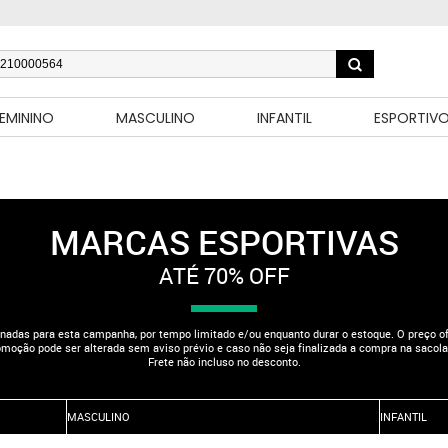
EMININO
MASCULINO
INFANTIL
ESPORTIV
MARCAS ESPORTIVAS
ATÉ 70% OFF
nadas para esta campanha, por tempo limitado e/ou enquanto durar o estoque. O preço ofe
moção pode ser alterada sem aviso prévio e caso não seja finalizada a compra na sacola
Frete não incluso no desconto.
MASCULINO
INFANTIL