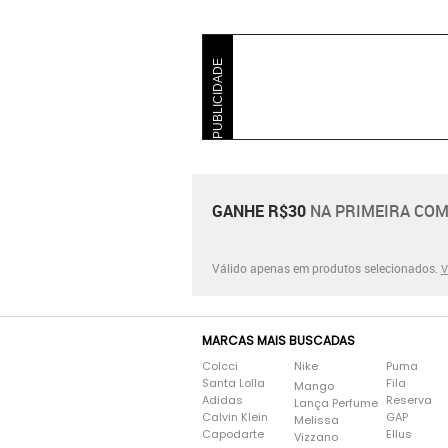
PUBLICIDADE
GANHE R$30
NA PRIMEIRA COM
Válido apenas em produtos selecionados.
V
MARCAS MAIS BUSCADAS
Colcci
Nike
Puma
Santa Lolla
Fila
Mango
Adidas
Reserva
Lança Perfume
Calvin Klein
GAP
Melissa
Capodarte
Ellus
Vizzano