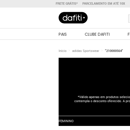
FRETE GRÁTIS*
PARCELAMENTO EM ATÉ 10X
PAIS
CLUBE DAFITI
F
Início
adidas Sportswear
"210000564"
*Válido apenas em produtos selecio
contempla o desconto oferecido. A pro
FEMININO