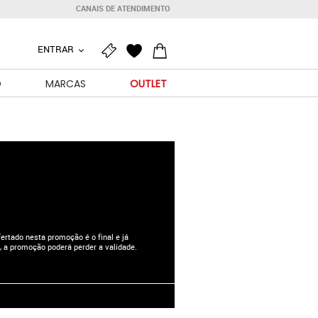
CANAIS DE ATENDIMENTO
ENTRAR
O
MARCAS
OUTLET
rtado nesta promoção é o final e já
, a promoção poderá perder a validade.