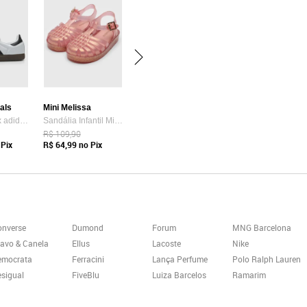
nals
Mini Melissa
Tênis Unissex adidas Originals Samba OG Branco
Sandália Infantil Mini Melissa Possession Shiny B Rosê
R$ 109,90
Pix
R$ 64,99
no Pix
onverse
Dumond
Forum
MNG Barcelona
avo & Canela
Ellus
Lacoste
Nike
emocrata
Ferracini
Lança Perfume
Polo Ralph Lauren
sigual
FiveBlu
Luiza Barcelos
Ramarim