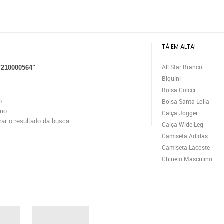
TÁ EM ALTA!
All Star Branco
"210000564"
Biquini
Bolsa Colcci
o.
Bolsa Santa Lolla
mo.
Calça Jogger
trar o resultado da busca.
Calça Wide Leg
Camiseta Adidas
Camiseta Lacoste
Chinelo Masculino