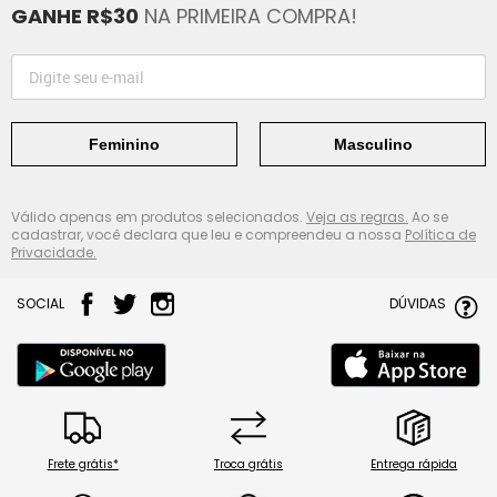
GANHE R$30
NA PRIMEIRA COMPRA!
Feminino
Masculino
Válido apenas em produtos selecionados.
Veja as regras.
Ao se
cadastrar, você declara que leu e compreendeu a nossa
Política de
Privacidade.
SOCIAL
DÚVIDAS
Frete grátis*
Troca grátis
Entrega rápida