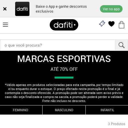
Baixe o App e ganhe descontos
Ver no app
exclusivos
MARCAS ESPORTIVAS
"210000564"
ATÉ 70% OFF
*Válido apenas em produtos selecionadas para esta campanha, por tempo limitado
e/ou enquanto durar o estoque. O preço ofertado nesta promoção é o final e já
contempla o desconto oferecido. A promoção pode ser alterada sem aviso prévio e
caso não seja finalizada a compra na sacola, a promoção poderá perder a validade.
Frete não incluso no desconto.
FEMININO
MASCULINO
INFANTIL
3
Produtos