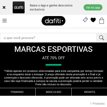
Baixe o App e ganhe descontos
Ver no app
exclusivos
MARCAS ESPORTIVAS
"210000564"
ATÉ 70% OFF
*Válido apenas em produtos selecionadas para esta campanha, por tempo limitado
e/ou enquanto durar o estoque. O preço ofertado nesta promoção é o final e já
contempla o desconto oferecido. A promoção pode ser alterada sem aviso prévio e
caso não seja finalizada a compra na sacola, a promoção poderá perder a validade.
Frete não incluso no desconto.
FEMININO
MASCULINO
INFANTIL
1
Produtos