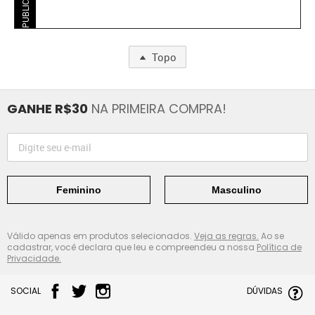
PUBLICIDADE
Topo
GANHE R$30
NA PRIMEIRA COMPRA!
Feminino
Masculino
Válido apenas em produtos selecionados.
Veja as regras.
Ao se
cadastrar, você declara que leu e compreendeu a nossa
Política de
Privacidade.
SOCIAL
DÚVIDAS