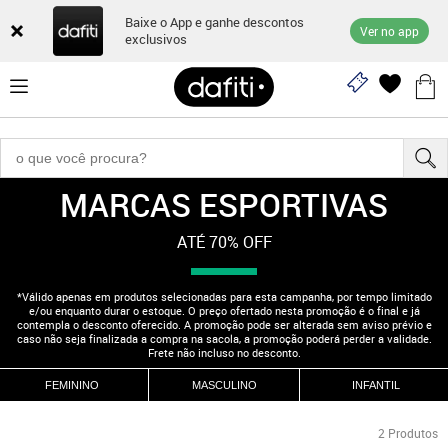
Baixe o App e ganhe descontos
Ver no app
exclusivos
MARCAS ESPORTIVAS
"210000564"
ATÉ 70% OFF
*Válido apenas em produtos selecionadas para esta campanha, por tempo limitado
e/ou enquanto durar o estoque. O preço ofertado nesta promoção é o final e já
contempla o desconto oferecido. A promoção pode ser alterada sem aviso prévio e
caso não seja finalizada a compra na sacola, a promoção poderá perder a validade.
Frete não incluso no desconto.
FEMININO
MASCULINO
INFANTIL
2
Produtos