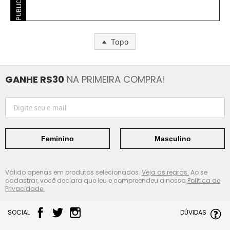
PUBLICIDADE
Topo
GANHE R$30
NA PRIMEIRA COMPRA!
Feminino
Masculino
Válido apenas em produtos selecionados.
Veja as regras.
Ao se
cadastrar, você declara que leu e compreendeu a nossa
Política de
Privacidade.
SOCIAL
DÚVIDAS