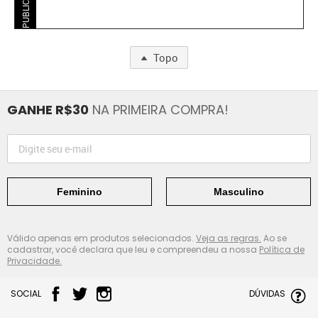
PUBLICIDADE
Topo
GANHE R$30
NA PRIMEIRA COMPRA!
Feminino
Masculino
Válido apenas em produtos selecionados.
Veja as regras.
Ao se
cadastrar, você declara que leu e compreendeu a nossa
Política de
Privacidade.
SOCIAL
DÚVIDAS