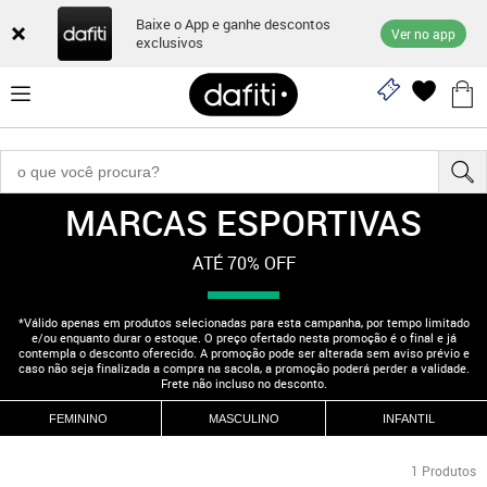
Baixe o App e ganhe descontos
Ver no app
exclusivos
MARCAS ESPORTIVAS
"210000564"
ATÉ 70% OFF
*Válido apenas em produtos selecionadas para esta campanha, por tempo limitado
e/ou enquanto durar o estoque. O preço ofertado nesta promoção é o final e já
contempla o desconto oferecido. A promoção pode ser alterada sem aviso prévio e
caso não seja finalizada a compra na sacola, a promoção poderá perder a validade.
Frete não incluso no desconto.
FEMININO
MASCULINO
INFANTIL
1
Produtos