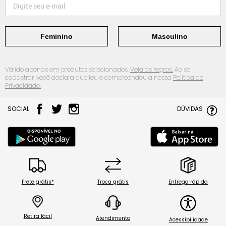
Feminino
Masculino
Válido apenas em produtos selecionados.
Veja as regras.
Ao se
cadastrar, você declara que leu e compreendeu a nossa
Política de
Privacidade.
SOCIAL
DÚVIDAS
Frete grátis*
Troca grátis
Entrega rápida
Retira fácil
Atendimento
Acessibilidade