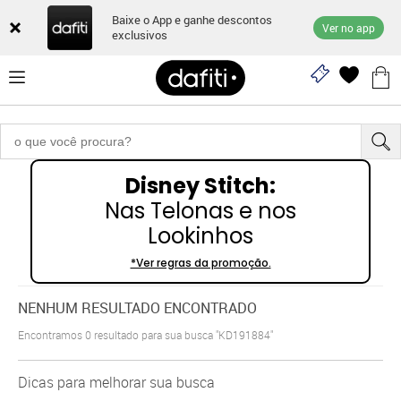
Baixe o App e ganhe descontos
Ver no app
exclusivos
Disney Stitch:
Nas Telonas e nos
Lookinhos
*Ver regras da promoção.
NENHUM RESULTADO ENCONTRADO
Encontramos
0
resultado para sua busca
"KD191884"
Dicas para melhorar sua busca