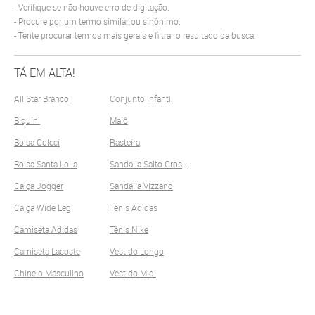
Verifique se não houve erro de digitação.
Procure por um termo similar ou sinônimo.
Tente procurar termos mais gerais e filtrar o resultado da busca.
TÁ EM ALTA!
All Star Branco
Conjunto Infantil
Biquini
Maiô
Bolsa Colcci
Rasteira
S
andália Salto Grosso
Bolsa Santa Lolla
Calça Jogger
Sandália Vizzano
Calça Wide Leg
Tênis Adidas
Camiseta Adidas
Tênis Nike
Camiseta Lacoste
Vestido Longo
Chinelo Masculino
Vestido Midi