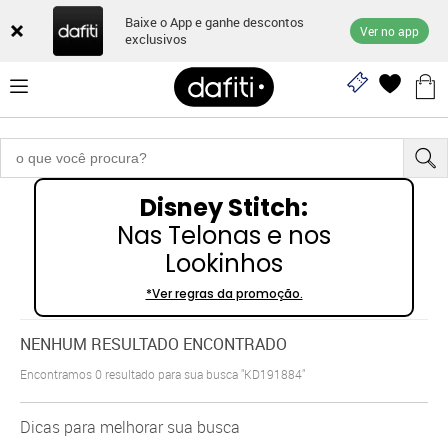
Baixe o App e ganhe descontos
Ver no app
exclusivos
Disney Stitch:
Nas Telonas e nos
Lookinhos
*Ver regras da promoção.
NENHUM RESULTADO ENCONTRADO
Encontramos
0
resultado para sua busca
"KD191884"
Dicas para melhorar sua busca