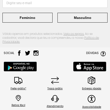
Feminino
Masculino
Válido apenas em produtos selecionados.
Veja as regras.
Ao se
cadastrar, você declara que leu e compreendeu a nossa
Política de
Privacidade.
SOCIAL
DÚVIDAS
Frete grátis*
Troca grátis
Entrega rápida
Retira fácil
Atendimento
Acessibilidade