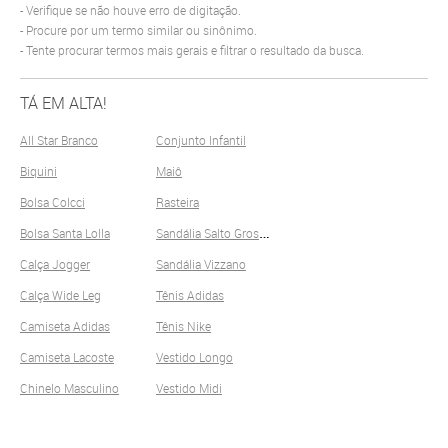
Verifique se não houve erro de digitação.
Procure por um termo similar ou sinônimo.
Tente procurar termos mais gerais e filtrar o resultado da busca.
TÁ EM ALTA!
All Star Branco
Conjunto Infantil
Biquini
Maiô
Bolsa Colcci
Rasteira
S
andália Salto Grosso
Bolsa Santa Lolla
Calça Jogger
Sandália Vizzano
Calça Wide Leg
Tênis Adidas
Camiseta Adidas
Tênis Nike
Camiseta Lacoste
Vestido Longo
Chinelo Masculino
Vestido Midi