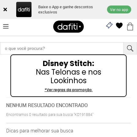
Baixe o App e ganhe descontos
Ver no app
exclusivos
Disney Stitch:
Nas Telonas e nos
Lookinhos
*Ver regras da promoção.
NENHUM RESULTADO ENCONTRADO
Encontramos
0
resultado para sua busca
"KD191884"
Dicas para melhorar sua busca