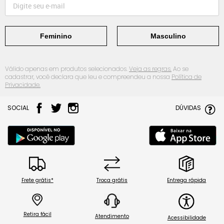
Feminino
Masculino
Válido apenas em produtos selecionados.
Veja as regras.
Ao se
cadastrar, você declara que leu e compreendeu a nossa
Política de
Privacidade.
SOCIAL
DÚVIDAS
Frete grátis*
Troca grátis
Entrega rápida
Retira fácil
Atendimento
Acessibilidade