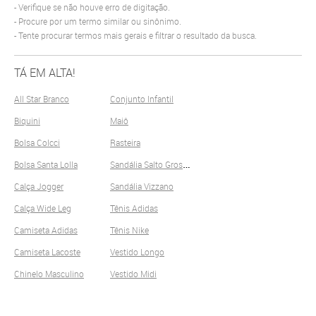
Verifique se não houve erro de digitação.
Procure por um termo similar ou sinônimo.
Tente procurar termos mais gerais e filtrar o resultado da busca.
TÁ EM ALTA!
All Star Branco
Conjunto Infantil
Biquini
Maiô
Bolsa Colcci
Rasteira
S
andália Salto Grosso
Bolsa Santa Lolla
Calça Jogger
Sandália Vizzano
Calça Wide Leg
Tênis Adidas
Camiseta Adidas
Tênis Nike
Camiseta Lacoste
Vestido Longo
Chinelo Masculino
Vestido Midi