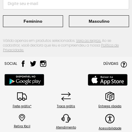
Feminino
Masculino
Válido apenas em produtos selecionados.
Veja as regras.
Ao se
cadastrar, você declara que leu e compreendeu a nossa
Política de
Privacidade.
SOCIAL
DÚVIDAS
Frete grátis*
Troca grátis
Entrega rápida
Retira fácil
Atendimento
Acessibilidade