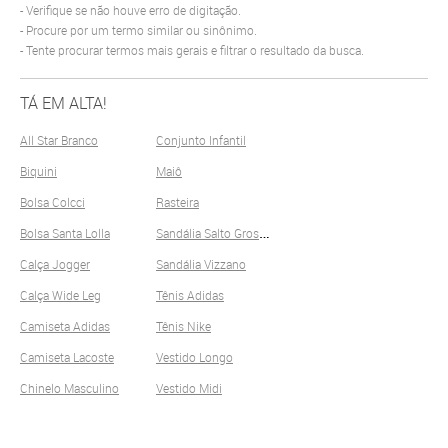
Verifique se não houve erro de digitação.
Procure por um termo similar ou sinônimo.
Tente procurar termos mais gerais e filtrar o resultado da busca.
TÁ EM ALTA!
All Star Branco
Conjunto Infantil
Biquini
Maiô
Bolsa Colcci
Rasteira
S
andália Salto Grosso
Bolsa Santa Lolla
Calça Jogger
Sandália Vizzano
Calça Wide Leg
Tênis Adidas
Camiseta Adidas
Tênis Nike
Camiseta Lacoste
Vestido Longo
Chinelo Masculino
Vestido Midi