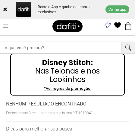
Baixe o App e ganhe descontos
Ver no app
exclusivos
Disney Stitch:
Nas Telonas e nos
Lookinhos
*Ver regras da promoção.
NENHUM RESULTADO ENCONTRADO
Encontramos
0
resultado para sua busca
"KD191884"
Dicas para melhorar sua busca