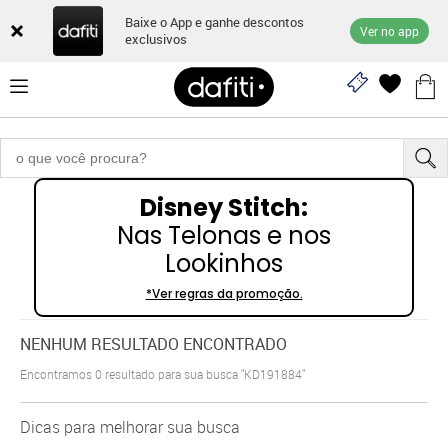
Baixe o App e ganhe descontos
Ver no app
exclusivos
Disney Stitch:
Nas Telonas e nos
Lookinhos
*Ver regras da promoção.
NENHUM RESULTADO ENCONTRADO
Encontramos
0
resultado para sua busca
"KD191884"
Dicas para melhorar sua busca