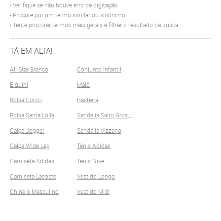
Verifique se não houve erro de digitação.
Procure por um termo similar ou sinônimo.
Tente procurar termos mais gerais e filtrar o resultado da busca.
TÁ EM ALTA!
All Star Branco
Conjunto Infantil
Biquini
Maiô
Bolsa Colcci
Rasteira
S
andália Salto Grosso
Bolsa Santa Lolla
Calça Jogger
Sandália Vizzano
Calça Wide Leg
Tênis Adidas
Camiseta Adidas
Tênis Nike
Camiseta Lacoste
Vestido Longo
Chinelo Masculino
Vestido Midi