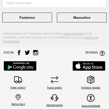
Feminino
Masculino
Válido apenas em produtos selecionados.
Veja as regras.
Ao se
cadastrar, você declara que leu e compreendeu a nossa
Política de
Privacidade.
SOCIAL
DÚVIDAS
Frete grátis*
Troca grátis
Entrega rápida
Retira fácil
Atendimento
Acessibilidade