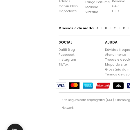
Adidas
Reserva
Lança Perfume
Calvin Klein
GAP
Melissa
Capodarte
Ellus
Vizzano
•
•
•
•
Glossário de moda
A
B
C
D
SOCIAL
AJUDA
Dafiti Blog
Dúvidas frequ
Facebook
Atendimento
Instagram
Trocas e devo
TikTok
Mapa do site
Glossário da 
Termos de uso
Site seguro com criptografia (SSL) • Homolo
Network