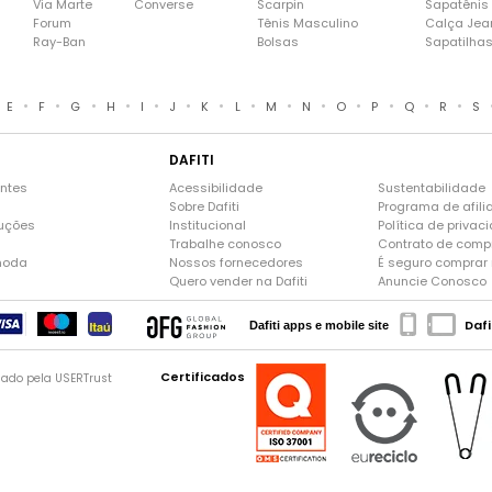
Via Marte
Converse
Scarpin
Sapatênis
Forum
Tênis Masculino
Calça Jea
Ray-Ban
Bolsas
Sapatilha
•
•
•
•
•
•
•
•
•
•
•
•
•
•
E
F
G
H
I
J
K
L
M
N
O
P
Q
R
S
DAFITI
entes
Acessibilidade
Sustentabilidade
Sobre Dafiti
Programa de afili
luções
Institucional
Política de privac
Trabalhe conosco
Contrato de comp
moda
Nossos fornecedores
É seguro comprar n
Quero vender na Dafiti
Anuncie Conosco
Dafi
Dafiti apps e mobile site
Certificados
gado pela USERTrust