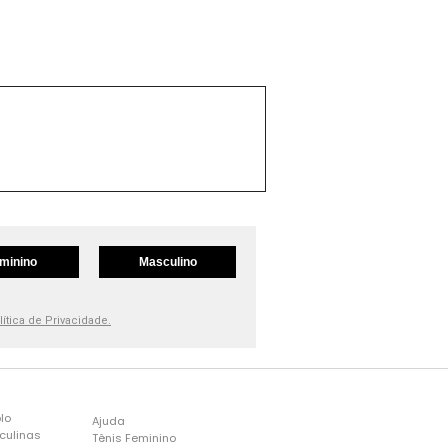
minino
Masculino
lítica de Privacidade.
lo
Ajuda
culinas
Tênis Feminino