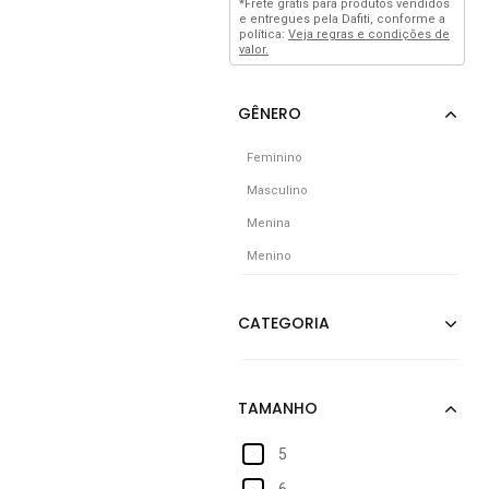
*Frete grátis para produtos vendidos
e entregues pela Dafiti, conforme a
política:
Veja regras e condições de
valor.
Feminino
Masculino
Menina
Menino
5
6