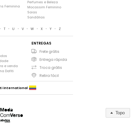
Perfumes e Beleza
ns Feminina
Mocassim Feminino
s
Saias
Sandálias
•
•
•
•
•
•
•
T
U
V
W
X
Y
Z
ENTREGAS
Frete grátis
ados
Entrega rápida
idade
ra e venda
Troca grátis
a Dafiti
Retira fácil
ti international
Topo