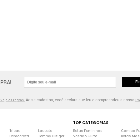
PRA!
Fe
.
Ao se cadastrar, você declara que leu e compreendeu a nossa
Veja as regras.
Po
TOP CATEGORIAS
Tricae
Lacoste
Botas Femininas
Camisa Po
Democrata
Tommy Hilfiger
Vestido Curto
Botas Mas