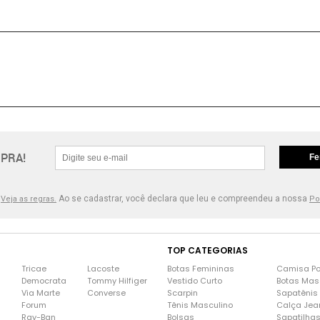
PRA!
Fe
.
Ao se cadastrar, você declara que leu e compreendeu a nossa
Veja as regras.
Po
TOP CATEGORIAS
Tricae
Lacoste
Botas Femininas
Camisa Po
Democrata
Tommy Hilfiger
Vestido Curto
Botas Mas
Via Marte
Converse
Scarpin
Sapatênis
Forum
Tênis Masculino
Calça Jea
Ray-Ban
Bolsas
Sapatilha