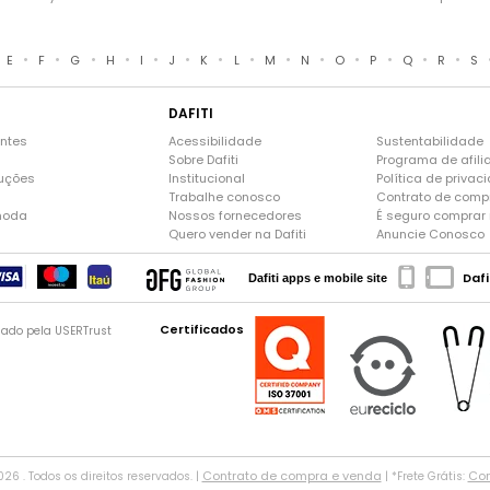
•
•
•
•
•
•
•
•
•
•
•
•
•
•
E
F
G
H
I
J
K
L
M
N
O
P
Q
R
S
DAFITI
entes
Acessibilidade
Sustentabilidade
Sobre Dafiti
Programa de afili
luções
Institucional
Política de privac
Trabalhe conosco
Contrato de comp
moda
Nossos fornecedores
É seguro comprar n
Quero vender na Dafiti
Anuncie Conosco
Dafi
Dafiti apps e mobile site
Certificados
gado pela USERTrust
Contrato de compra e venda
Con
2026 . Todos os direitos reservados. |
| *Frete Grátis: