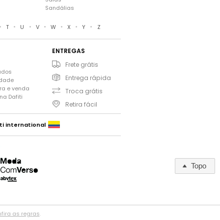
Sandálias
•
•
•
•
•
•
•
T
U
V
W
X
Y
Z
ENTREGAS
Frete grátis
ados
Entrega rápida
idade
ra e venda
Troca grátis
a Dafiti
Retira fácil
ti international
Topo
fira as regras
.