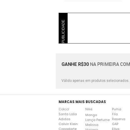
PUBLICIDADE
NA PRIMEIRA COM
GANHE R$30
Válido apenas em produtos selecionados
MARCAS MAIS BUSCADAS
Colcci
Nike
Puma
Santa Lolla
Fila
Mango
Adidas
Reserva
Lança Perfume
Calvin Klein
GAP
Melissa
Capodarte
Ellus
Vizzano