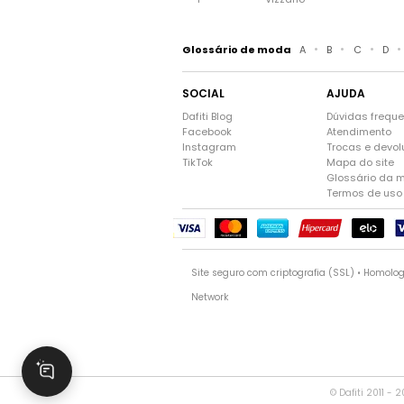
•
•
•
•
Glossário de moda
A
B
C
D
SOCIAL
AJUDA
Dafiti Blog
Dúvidas frequ
Facebook
Atendimento
Instagram
Trocas e devo
TikTok
Mapa do site
Glossário da 
Termos de uso
Site seguro com criptografia (SSL) • Homolo
Network
© Dafiti 2011 - 