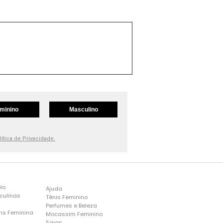
minino
Masculino
lítica de Privacidade.
lo
Ajuda
culinas
Tênis Feminino
Perfumes e Beleza
ns Feminina
Mocassim Feminino
s
Saias