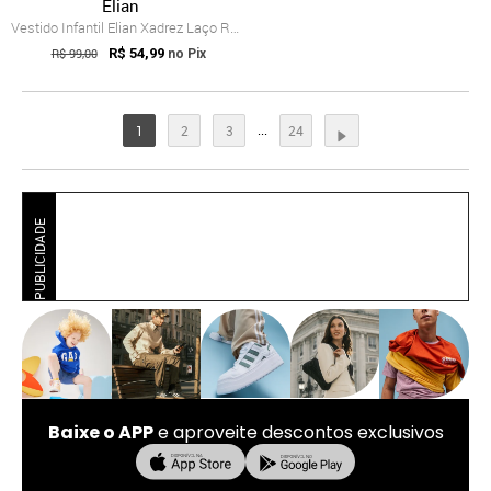
Elian
Vestido Infantil Elian Xadrez Laço Rosa
R$ 99,00
R$ 54,99
no Pix
...
1
2
3
24
PUBLICIDADE
Baixe o APP
e aproveite descontos exclusivos