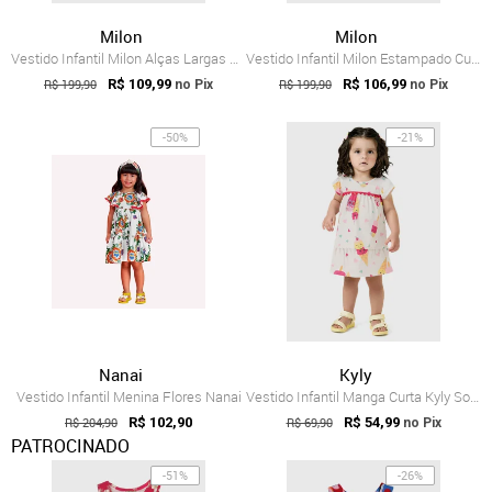
Milon
Milon
Vestido Infantil Milon Alças Largas Bord...
Vestido Infantil Milon Estampado Curto Verde
R$ 199,90
R$ 109,99
R$ 199,90
R$ 106,99
no Pix
no Pix
-50%
-21%
Nanai
Kyly
Vestido Infantil Menina Flores Nanai
Vestido Infantil Manga Curta Kyly Sorvete Branco
R$ 204,90
R$ 102,90
R$ 69,90
R$ 54,99
no Pix
PATROCINADO
-51%
-26%