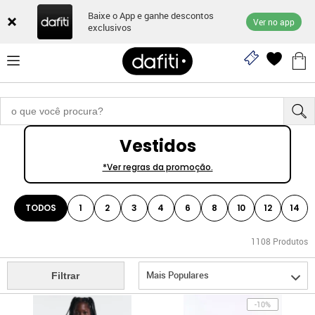
Baixe o App e ganhe descontos
Ver no app
exclusivos
Vestidos
*Ver regras da promoção.
TODOS
1
2
3
4
6
8
10
12
14
1108
Produtos
Mais Populares
Filtrar
-10%