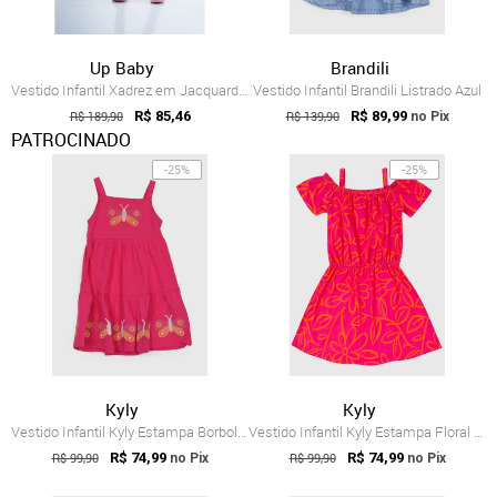
Up Baby
Brandili
Vestido Infantil Xadrez em Jacquard e Bl...
Vestido Infantil Brandili Listrado Azul
R$ 189,90
R$ 85,46
R$ 139,90
R$ 89,99
no Pix
PATROCINADO
-25%
-25%
Kyly
Kyly
Vestido Infantil Kyly Estampa Borboletas Rosa
Vestido Infantil Kyly Estampa Floral Rosa
R$ 99,90
R$ 74,99
R$ 99,90
R$ 74,99
no Pix
no Pix