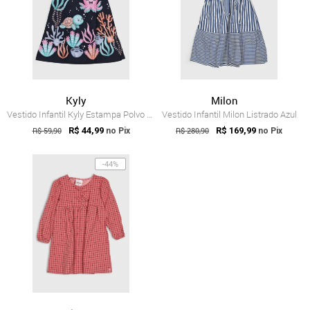
Kyly
Milon
Vestido Infantil Kyly Estampa Polvo Azul Escuro
Vestido Infantil Milon Listrado Azul
R$ 59,90
R$ 44,99
R$ 280,90
R$ 169,99
no Pix
no Pix
-44%