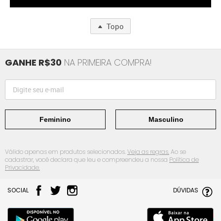
Topo
GANHE R$30
NA PRIMEIRA COMPRA!
Feminino
Masculino
Válido apenas em produtos selecionados.
Veja as regras.
Ao se
cadastrar, você declara que leu e compreendeu a nossa
Política de
Privacidade.
SOCIAL
DÚVIDAS