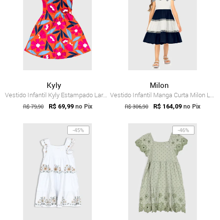
Kyly
Milon
Vestido Infantil Kyly Estampado Laranja
Vestido Infantil Manga Curta Milon Laços...
R$ 79,90
R$ 69,99
R$ 306,90
R$ 164,09
no Pix
no Pix
-45%
-46%