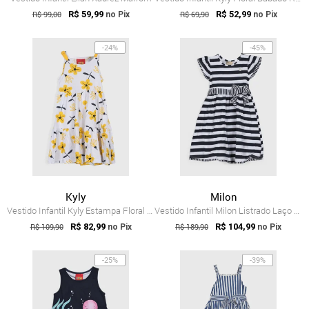
R$ 99,00
R$ 59,99
R$ 69,90
R$ 52,99
no Pix
no Pix
-24%
-45%
Kyly
Milon
Vestido Infantil Kyly Estampa Floral Branco
Vestido Infantil Milon Listrado Laço Azul-Marinho
R$ 109,90
R$ 82,99
R$ 189,90
R$ 104,99
no Pix
no Pix
-25%
-39%