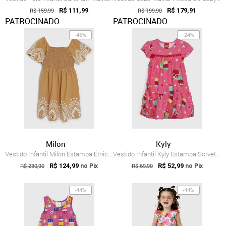
R$ 159,99
R$ 111,99
R$ 199,90
R$ 179,91
PATROCINADO
PATROCINADO
-46%
-24%
Milon
Kyly
Vestido Infantil Milon Estampa Étnica Ma...
Vestido Infantil Kyly Estampa Sorvetes e...
R$ 230,90
R$ 124,99
R$ 69,90
R$ 52,99
no Pix
no Pix
-44%
-44%