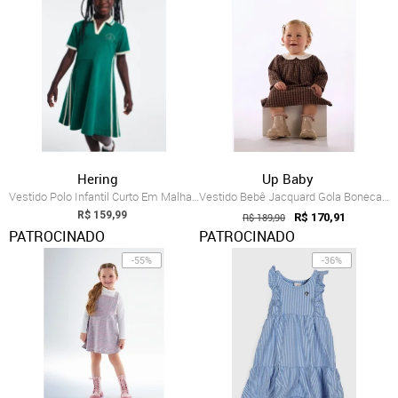
Hering
Up Baby
Vestido Polo Infantil Curto Em Malha Dro...
Vestido Bebê Jacquard Gola Boneca Up Baby Preto
R$ 159,99
R$ 189,90
R$ 170,91
PATROCINADO
PATROCINADO
-55%
-36%