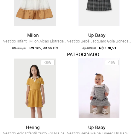
Milon
Up Baby
Vestido Infantil Milon Alças Listradas Branco
Vestido Bebê Jacquard Gola Boneca Up Baby Preto
R$ 306,90
R$ 169,99
R$ 189,90
R$ 170,91
no Pix
PATROCINADO
-30%
-10%
Hering
Up Baby
Vestido Polo Infantil Curto Em Malha Dro...
Vestido Bebê Malha Tweed Up Baby Rosa