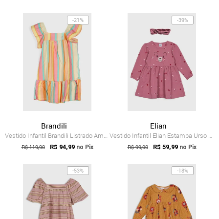
-21%
-39%
Brandili
Elian
Vestido Infantil Brandili Listrado Amarelo
Vestido Infantil Elian Estampa Urso e Flores Rosa
R$ 119,90
R$ 94,99
R$ 99,00
R$ 59,99
no Pix
no Pix
-53%
-18%