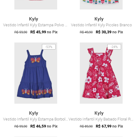
Kyly
Kyly
Vestido Infantil Kyly Estampa Polvo Rosa
Vestido Infantil Kyly Picoles Branco
R$ 59,90
R$ 45,99
R$ 49,90
R$ 30,39
no Pix
no Pix
-53%
-24%
Kyly
Kyly
Vestido Infantil Kyly Estampa Borboleta Azul
Vestido Infantil Kyly Babado Floral Rosa
R$ 99,90
R$ 46,59
R$ 89,90
R$ 67,99
no Pix
no Pix