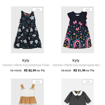
-24%
-26%
Kyly
Kyly
Vestido Infantil Kyly Estampa Floral Azul-Marinho
Vestido Infantil Kyly Estampado Borbolet...
R$ 109,90
R$ 82,99
R$ 69,90
R$ 51,99
no Pix
no Pix
-45%
-10%