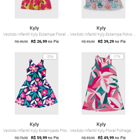
Kyly
Kyly
Vestido Infantil Kyly Estampa Floral Amarelo
Vestido Infantil Kyly Estampa Polvo Cinza
R$ 49,90
R$ 26,99
R$ 59,90
R$ 39,29
no Pix
no Pix
-25%
-17%
Kyly
Kyly
Vestido Infantil Kyly Estampado Floral Azul
Vestido Infantil Kyly Floral Folhagem Rosa
R$ 79,90
R$ 59,99
R$ 59,90
R$ 49,99
no Pix
no Pix