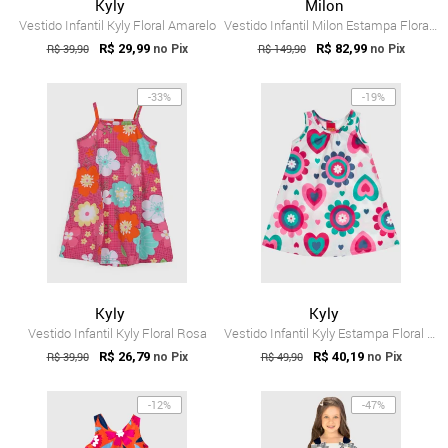
Kyly
Milon
Vestido Infantil Kyly Floral Amarelo
Vestido Infantil Milon Estampa Floral Rosa
R$ 39,90
R$ 29,99
R$ 149,90
R$ 82,99
no Pix
no Pix
-33%
-19%
Kyly
Kyly
Vestido Infantil Kyly Floral Rosa
Vestido Infantil Kyly Estampa Floral Branco
R$ 39,90
R$ 26,79
R$ 49,90
R$ 40,19
no Pix
no Pix
-12%
-47%