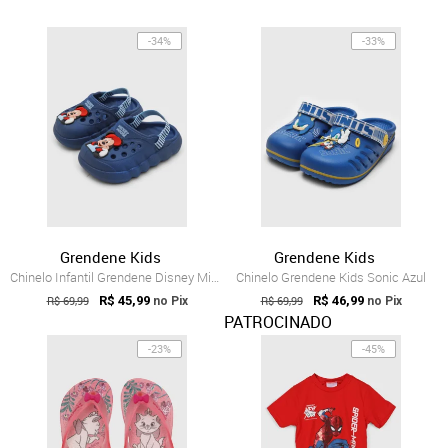
-34%
-33%
Grendene Kids
Grendene Kids
Chinelo Infantil Grendene Disney Mickey Azul
Chinelo Grendene Kids Sonic Azul
R$ 69,99
R$ 45,99
R$ 69,99
R$ 46,99
no Pix
no Pix
PATROCINADO
-23%
-45%