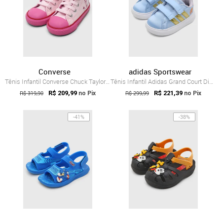
Converse
adidas Sportswear
Tênis Infantil Converse Chuck Taylor Dis...
Tênis Infantil Adidas Grand Court Disney...
R$ 319,90
R$ 209,99
R$ 299,99
R$ 221,39
no Pix
no Pix
-41%
-38%