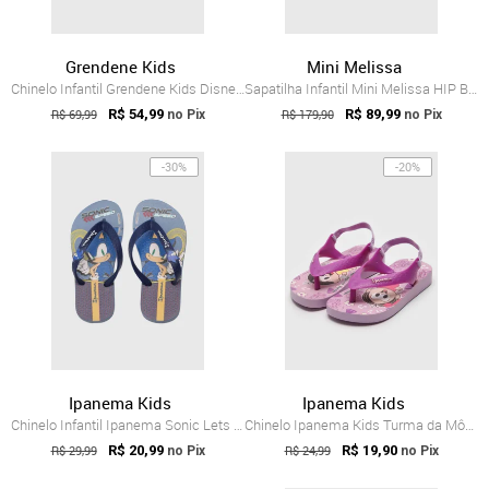
Grendene Kids
Mini Melissa
Chinelo Infantil Grendene Kids Disney Dr...
Sapatilha Infantil Mini Melissa HIP BALL...
R$ 69,99
R$ 54,99
R$ 179,90
R$ 89,99
no Pix
no Pix
-30%
-20%
Ipanema Kids
Ipanema Kids
Chinelo Infantil Ipanema Sonic Lets Azul
Chinelo Ipanema Kids Turma da Mônica Lilás
R$ 29,99
R$ 20,99
R$ 24,99
R$ 19,90
no Pix
no Pix