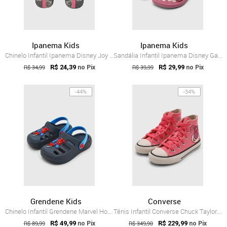
Ipanema Kids
Ipanema Kids
Chinelo Infantil Ipanema Disney Joy Mickey Rosa
Sandália Infantil Ipanema Disney Gata Marie Rosa
R$ 34,99
R$ 24,39
R$ 39,99
R$ 29,99
no Pix
no Pix
-44%
-34%
Grendene Kids
Converse
Chinelo Infantil Grendene Marvel Homem-Aranha Azul
Tênis Infantil Converse Chuck Taylor Dis...
R$ 89,99
R$ 49,99
R$ 349,90
R$ 229,99
no Pix
no Pix