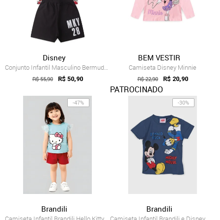
Disney
BEM VESTIR
Conjunto Infantil Masculino Bermuda e Ca...
Camiseta Disney Minnie
R$ 55,90
R$ 50,90
R$ 22,90
R$ 20,90
PATROCINADO
-47%
-30%
Brandili
Brandili
Camiseta Infantil Brandili Hello Kitty B...
Camiseta Infantil Brandili e Disney Mick...