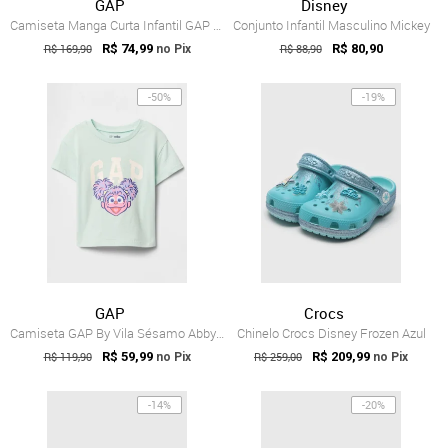
GAP
Disney
Camiseta Manga Curta Infantil GAP Snoopy Verde
Conjunto Infantil Masculino Mickey
R$ 169,90
R$ 74,99
R$ 88,90
R$ 80,90
no Pix
-50%
-19%
GAP
Crocs
Camiseta GAP By Vila Sésamo Abby Cadabby Verde
Chinelo Crocs Disney Frozen Azul
R$ 119,90
R$ 59,99
R$ 259,00
R$ 209,99
no Pix
no Pix
-14%
-20%