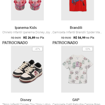
Ipanema Kids
Brandili
Chinelo Infantil Ipanema Disney Joy Gata Rosa
Camiseta Infantil Brandili Spider Man Vermelha
R$ 34,99
R$ 26,89
R$ 99,90
R$ 54,99
no Pix
no Pix
PATROCINADO
PATROCINADO
-47%
-53%
Disney
GAP
Tênis Infantil Disney Toy Story Lotso Off-White
Camiseta GAP Patrulha Canina Branca