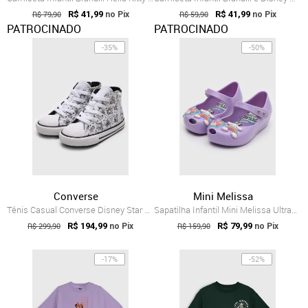
R$ 79,90
R$ 41,99
R$ 59,90
R$ 41,99
no Pix
no Pix
PATROCINADO
PATROCINADO
-35%
-50%
Converse
Mini Melissa
Tênis Casual Converse Disney Star Wars Branco
Sapatilha Infantil Mini Melissa Ultragir...
R$ 299,90
R$ 194,99
R$ 159,90
R$ 79,99
no Pix
no Pix
-17%
-52%