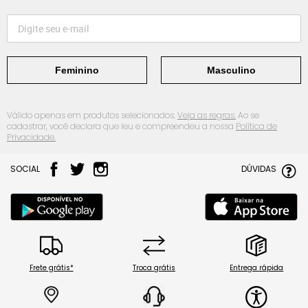
Feminino
Masculino
Válido apenas em produtos selecionados.
Veja as regras.
Ao se
cadastrar, você declara que leu e compreendeu a nossa
Política de
Privacidade.
SOCIAL
DÚVIDAS
Frete grátis*
Troca grátis
Entrega rápida