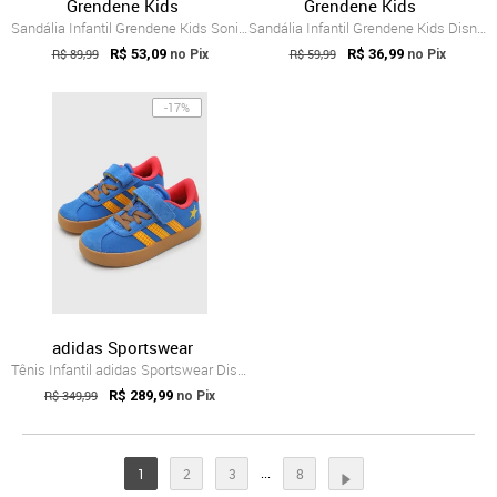
Grendene Kids
Grendene Kids
Sandália Infantil Grendene Kids Sonic Rush Azul
Sandália Infantil Grendene Kids Disney M...
R$ 89,99
R$ 53,09
R$ 59,99
R$ 36,99
no Pix
no Pix
-17%
adidas Sportswear
Tênis Infantil adidas Sportswear Disney ...
R$ 349,99
R$ 289,99
no Pix
...
1
2
3
8