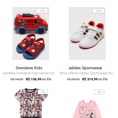
-10%
-20%
Grendene Kids
adidas Sportswear
Sandália Grendene Kids Marvel Homem Aran...
Tênis Infantil Adidas Sportswear Disney ...
R$ 149,99
R$ 134,99
R$ 399,99
R$ 319,99
no Pix
no Pix
-9%
-9%