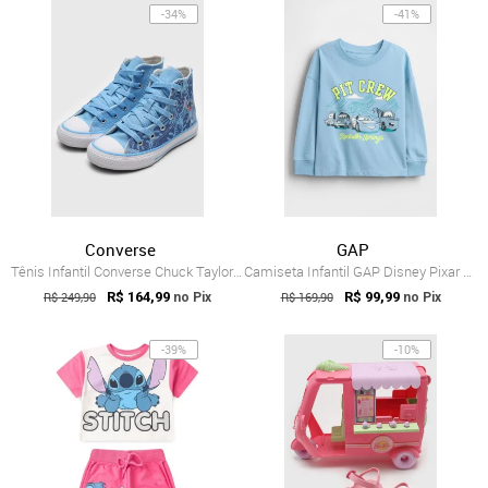
-34%
-41%
Converse
GAP
Tênis Infantil Converse Chuck Taylor Al...
Camiseta Infantil GAP Disney Pixar Carro...
R$ 249,90
R$ 164,99
R$ 169,90
R$ 99,99
no Pix
no Pix
-39%
-10%