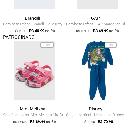
Brandili
GAP
Camiseta Infantil Brandili Hello Kitty Rosa
Camiseta Infantil GAP Margarida Disney Rosa
R$ 79,90
R$ 40,99
R$ 169,90
R$ 69,99
no Pix
no Pix
PATROCINADO
-50%
-9%
Mini Melissa
Disney
Sandália Infantil Mini Melissa Mix Disne...
Conjunto Infantil Masculino Disney Buzz Lightyear
R$ 179,90
R$ 89,99
R$ 77,90
R$ 70,90
no Pix