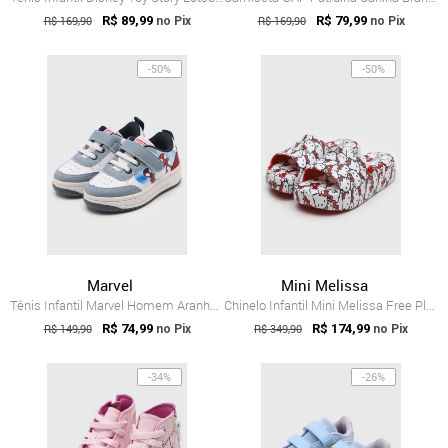
R$ 169,90
R$ 89,99
R$ 169,90
R$ 79,99
no Pix
no Pix
-50%
-50%
Marvel
Mini Melissa
Tênis Infantil Marvel Homem Aranha Branco
Chinelo Infantil Mini Melissa Free Platf...
R$ 149,90
R$ 74,99
R$ 349,90
R$ 174,99
no Pix
no Pix
-34%
-26%