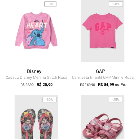
-9%
-50%
Disney
GAP
Casaco Disney Menina Stitch Rosa
Camiseta Infantil GAP Minnie Rosa
R$ 22,90
R$ 20,90
R$ 169,90
R$ 84,99
no Pix
-30%
-25%