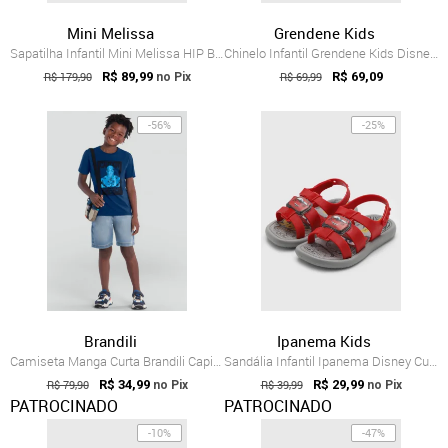
Mini Melissa
Grendene Kids
Sapatilha Infantil Mini Melissa HIP BALL...
Chinelo Infantil Grendene Kids Disney Dr...
R$ 179,90
R$ 89,99
R$ 69,99
R$ 69,09
no Pix
-56%
-25%
Brandili
Ipanema Kids
Camiseta Manga Curta Brandili Capitão A...
Sandália Infantil Ipanema Disney Cut Vermelha
R$ 79,90
R$ 34,99
R$ 39,99
R$ 29,99
no Pix
no Pix
PATROCINADO
PATROCINADO
-10%
-47%