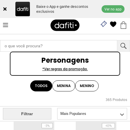
Baixe o App e ganhe descontos
Ver no app
exclusivos
Personagens
*Ver regras da promoção.
TODOS
MENINA
MENINO
365
Produtos
Mais Populares
Filtrar
-3%
-43%