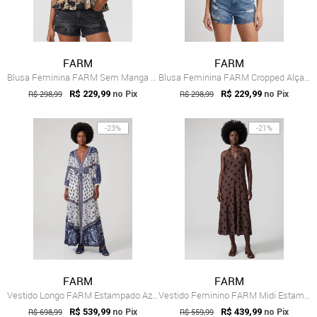
FARM
FARM
Blusa Feminina FARM Sem Manga Franzida Preta
Blusa Feminina FARM Cropped Alça Larga Off White
R$ 298,99
R$ 229,99
R$ 298,99
R$ 229,99
no Pix
no Pix
-23%
-21%
FARM
FARM
Vestido Longo FARM Estampado Azul
Vestido Feminino FARM Midi Estampa Bolinhas Preto
R$ 698,99
R$ 539,99
R$ 559,99
R$ 439,99
no Pix
no Pix