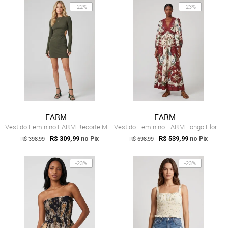
-22%
-23%
FARM
FARM
Vestido Feminino FARM Recorte Manga Longa Verde
Vestido Feminino FARM Longo Floral Vinho
R$ 398,99
R$ 309,99
R$ 698,99
R$ 539,99
no Pix
no Pix
-23%
-23%