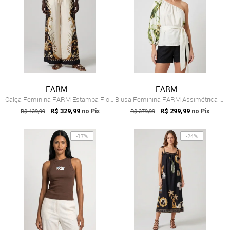
FARM
FARM
Calça Feminina FARM Estampa Floral Off-White
Blusa Feminina FARM Assimétrica Estampad...
R$ 439,99
R$ 329,99
R$ 379,99
R$ 299,99
no Pix
no Pix
-17%
-24%