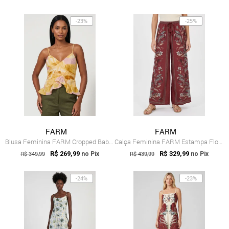
-23%
-25%
FARM
FARM
Blusa Feminina FARM Cropped Babado Amarela
Calça Feminina FARM Estampa Floral Vermelha
R$ 349,99
R$ 269,99
R$ 439,99
R$ 329,99
no Pix
no Pix
-24%
-23%