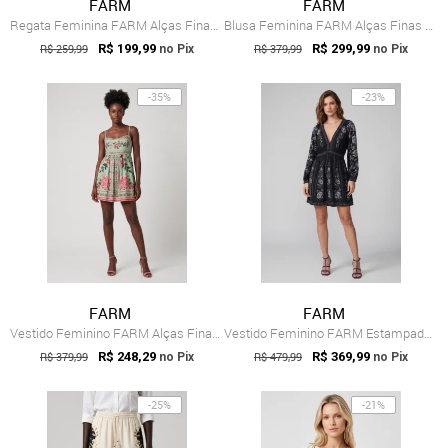
FARM
FARM
Regata Feminina FARM Alças Finas Estampa...
Blusa Feminina FARM Alças Finas Estampa ...
R$ 259,99
R$ 199,99
R$ 379,99
R$ 299,99
no Pix
no Pix
-35%
-23%
FARM
FARM
Vestido Feminino FARM Alças Finas Estampa Verde
Vestido Feminino FARM Estampado Manga Longa Preto
R$ 379,99
R$ 248,29
R$ 479,99
R$ 369,99
no Pix
no Pix
-25%
-21%