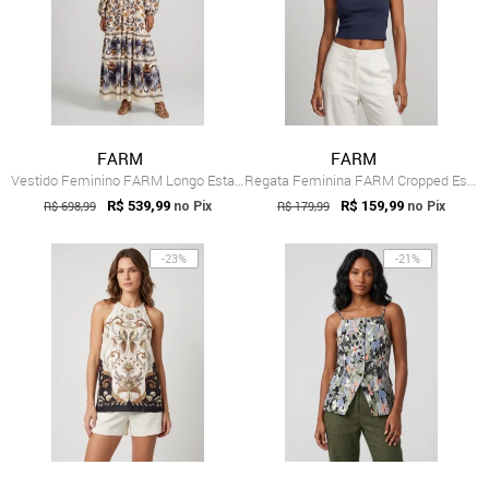
FARM
FARM
Vestido Feminino FARM Longo Estampado Off-White
Regata Feminina FARM Cropped Estampa Morango Azul
R$ 698,99
R$ 539,99
R$ 179,99
R$ 159,99
no Pix
no Pix
-23%
-21%