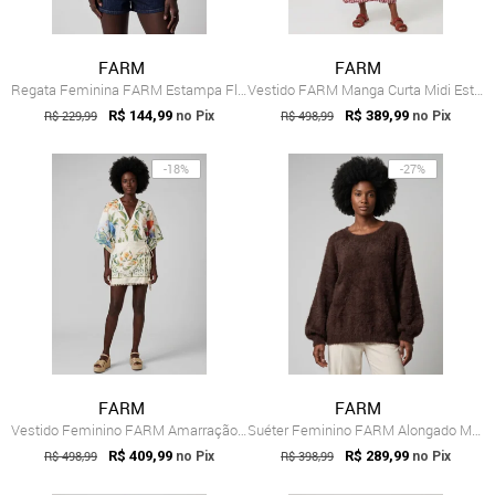
FARM
FARM
Regata Feminina FARM Estampa Floral Verde
Vestido FARM Manga Curta Midi Estampado ...
R$ 229,99
R$ 144,99
R$ 498,99
R$ 389,99
no Pix
no Pix
-18%
-27%
FARM
FARM
Vestido Feminino FARM Amarração Off-White
Suéter Feminino FARM Alongado Marrom
R$ 498,99
R$ 409,99
R$ 398,99
R$ 289,99
no Pix
no Pix