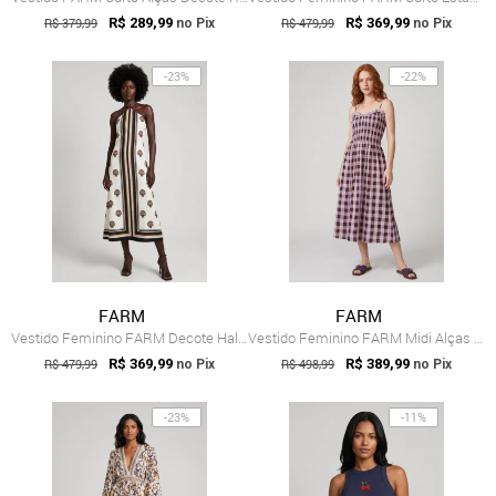
R$ 379,99
R$ 289,99
R$ 479,99
R$ 369,99
no Pix
no Pix
-23%
-22%
FARM
FARM
Vestido Feminino FARM Decote Halter Esta...
Vestido Feminino FARM Midi Alças Finas X...
R$ 479,99
R$ 369,99
R$ 498,99
R$ 389,99
no Pix
no Pix
-23%
-11%