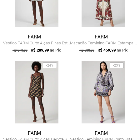
FARM
FARM
Vestido FARM Curto Alças Finas Estampado Branco
Macacão Feminino FARM Estampa Floral Alç...
R$ 379,99
R$ 289,99
R$ 598,99
R$ 459,99
no Pix
no Pix
-24%
-23%
FARM
FARM
Vestido FARM Curto Alças Decote Reto Preto
Vestido Feminino FARM Curto Estampado Ma...