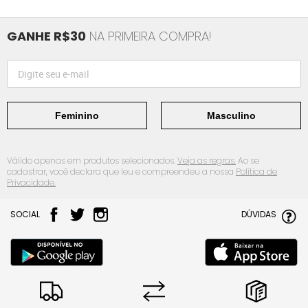
GANHE R$30
NA PRIMEIRA COMPRA!
Feminino
Masculino
Válido apenas em produtos selecionados.
Veja as regras.
Ao se
cadastrar, você declara que leu e compreendeu a nossa
Política de
Privacidade.
SOCIAL
DÚVIDAS