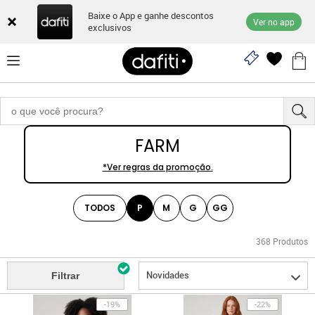
Baixe o App e ganhe descontos
Ver no app
exclusivos
FARM
*Ver regras da promoção.
TODOS
P
M
G
GG
368
Produtos
Novidades
Filtrar
-19%
-22%