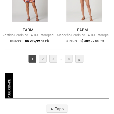
FARM
FARM
Vestido Feminino FARM Estampado Rosa
Macacão Feminino FARM Estampado Alças Fi...
R$ 379,99
R$ 289,99
R$ 398,99
R$ 309,99
no Pix
no Pix
...
1
2
3
8
PUBLICIDADE
Topo