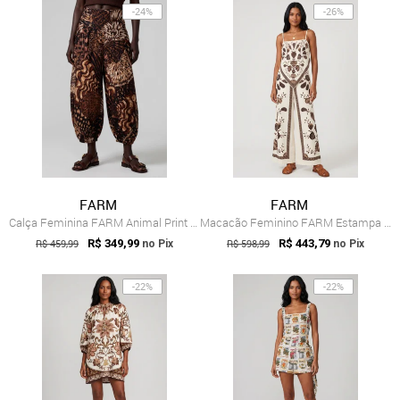
-24%
-26%
FARM
FARM
Calça Feminina FARM Animal Print Marrom
Macacão Feminino FARM Estampa Floral Off White
R$ 459,99
R$ 349,99
R$ 598,99
R$ 443,79
no Pix
no Pix
-22%
-22%