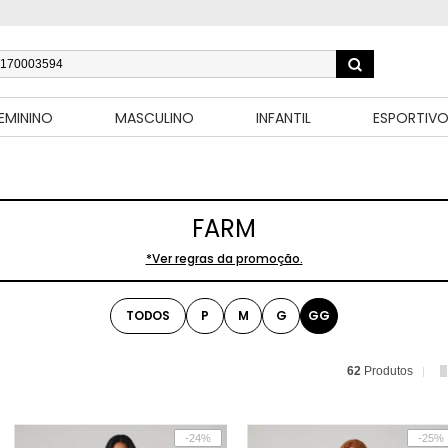
EMININO
MASCULINO
INFANTIL
ESPORTIV
FARM
*Ver regras da promoção.
TODOS
P
M
G
GG
62
Produtos
-24%
-25%