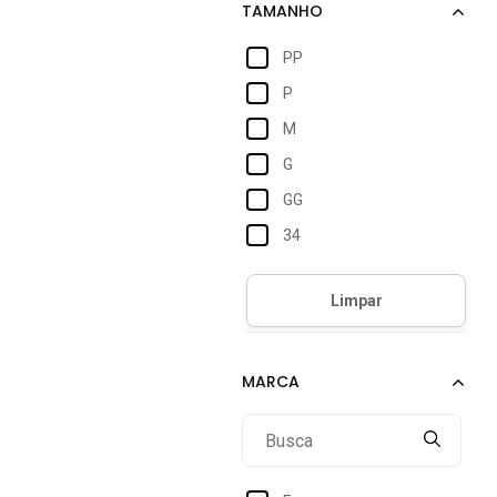
PP
P
M
G
GG
34
36
38
42
Único