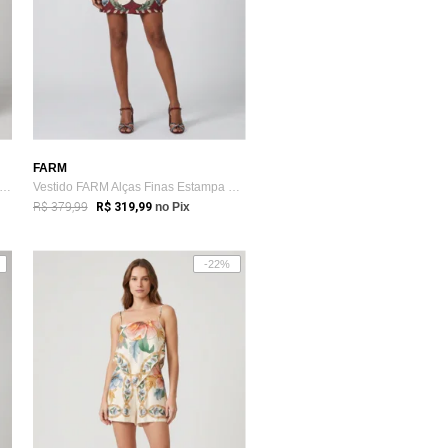
FARM
ia Feminina FARM Estampada Floral Off-White
Vestido FARM Alças Finas Estampa Floral Vermelho
R$ 379,99
R$ 319,99
no Pix
-22%