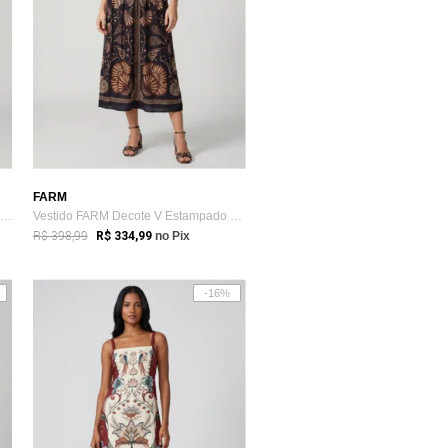
FARM
Vestido Feminino FARM Estampa Floral Rosa
Vestido FARM Decote V Estampado Preto
R$ 398,99
R$ 334,99
no Pix
-16%