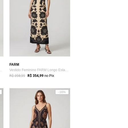
FARM
ssimétrico Conchas Preto
Vestido Feminino FARM Longo Estampa Floral Bege
R$ 398,99
R$ 354,99
no Pix
-16%