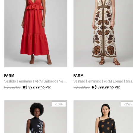
FARM
FARM
Vestido Feminino FARM Babados Vermelho
Vestid
R$ 529,99
R$ 529,99
R$ 399,99
no Pix
R$ 399,99
no Pix
-13%
-25%