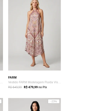
FARM
Vestido Feminino FARM Midi Decote Quadrado Verde
Vestido FARM Modelagem Fluida Viscose Roxo
R$ 649,99
R$ 479,99
no Pix
-23%