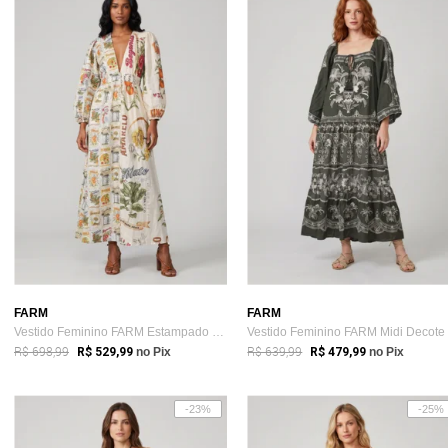
FARM
FARM
Vestido Feminino FARM Estampado Manga Lo...
R$ 698,99
R$ 639,99
R$ 529,99
no Pix
R$ 479,99
no Pix
-23%
-25%