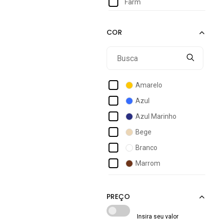
Farm
Amarelo
Azul
Azul Marinho
Bege
Branco
Marrom
Off-white
Preto
Rosa