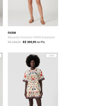
FARM
eminino FARM Alças Finas Decote...
Macacão Feminino FARM Estampado Alças Fi...
R$ 398,99
R$ 309,99
no Pix
-25%