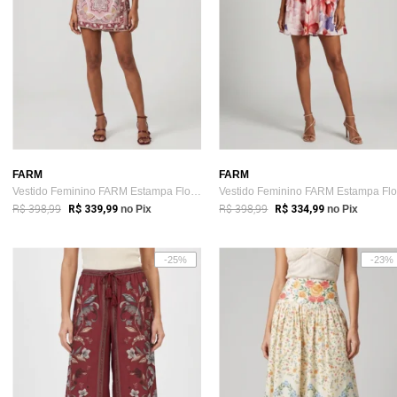
FARM
FARM
Vestido Feminino FARM Estampa Floral Rosa
R$ 398,99
R$ 398,99
R$ 339,99
no Pix
R$ 334,99
no Pix
-25%
-23%