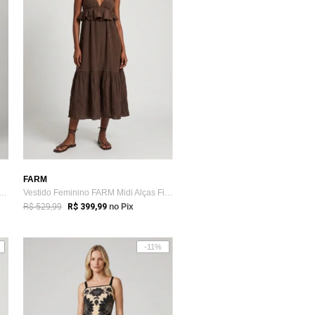
FARM
o Feminino FARM Longo Floral Decote V Branco
Vestido Feminino FARM Midi Alças Finas Marrom
R$ 529,99
R$ 399,99
no Pix
-11%