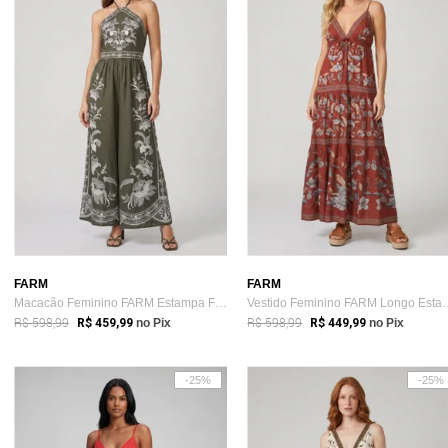
FARM
FARM
Macacão Feminino FARM Estampa Floral Verde
Vestido Feminino FARM
R$ 598,99
R$ 598,99
R$ 459,99
no Pix
R$ 449,99
no Pix
-25%
-25%