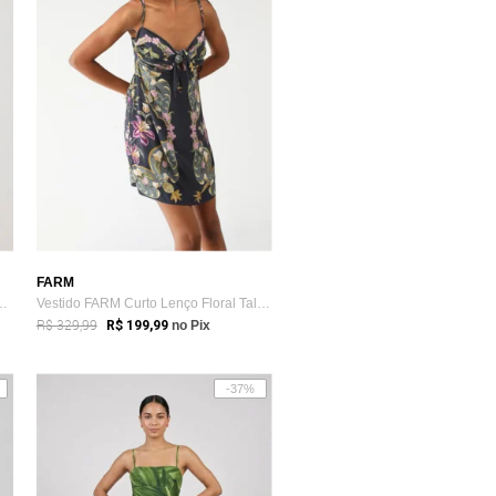
FARM
a FARM Estampa Fauna Verde
Vestido FARM Curto Lenço Floral Talita Verde
R$ 329,99
R$ 199,99
no Pix
-37%