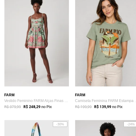
FARM
FARM
Vestido Feminino FARM Alças Finas Estampa Verde
Camiseta Feminina
R$ 379,99
R$ 199,99
R$ 248,29
no Pix
R$ 139,99
no Pix
-30%
-24%