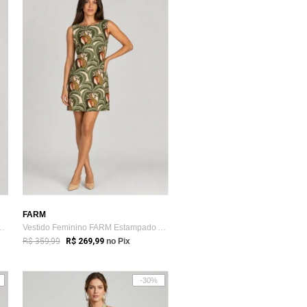
FARM
 FARM Estampa Tropical Verde
Vestido Feminino FARM Estampado Alças La...
R$ 359,99
R$ 269,99
no Pix
-30%