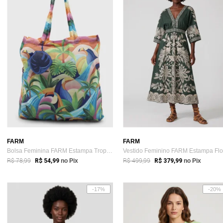
FARM
FARM
Bolsa Feminina FARM Estampa Tropical Verde
R$ 78,99
R$ 499,99
R$ 54,99
no Pix
R$ 379,99
no Pix
-17%
-20%