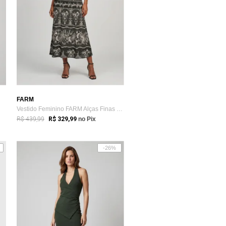
FARM
Vestido Feminino FARM Alças Finas Estamp...
R$ 439,99
R$ 329,99
no Pix
-26%