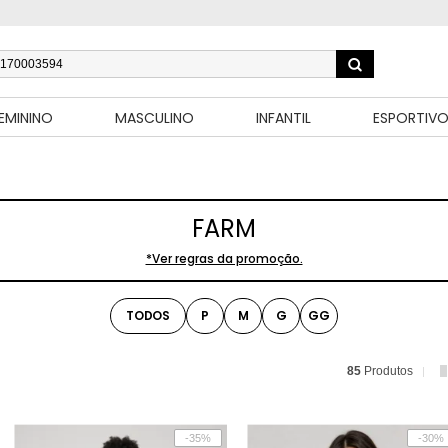
EMININO
MASCULINO
INFANTIL
ESPORTIV
FARM
*Ver regras da promoção.
TODOS
P
M
G
GG
85
Produtos
-35%
-30%