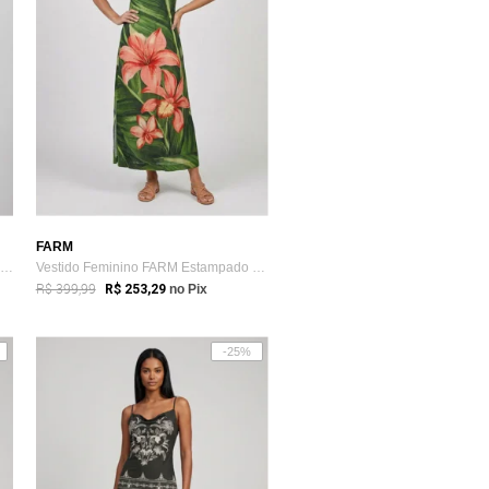
FARM
Regata Feminina FARM Estampa Floral Verde
Vestido Feminino FARM Estampado Midi Verde
R$ 399,99
R$ 253,29
no Pix
-25%