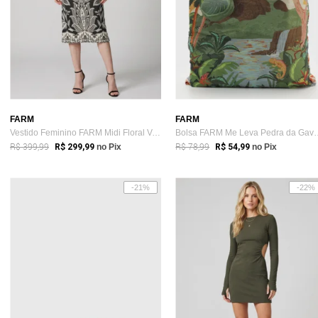
FARM
FARM
Vestido Feminino FARM Midi Floral Verde
Bolsa FARM Me Leva
R$ 399,99
R$ 78,99
R$ 299,99
no Pix
R$ 54,99
no Pix
-21%
-22%