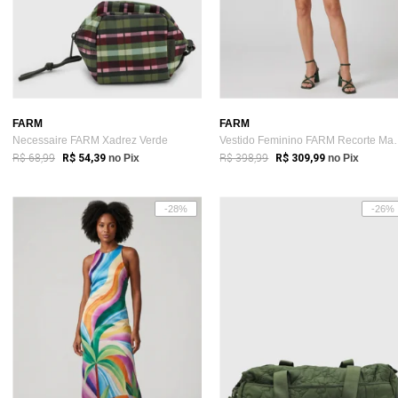
FARM
FARM
Necessaire FARM Xadrez Verde
Vestido Feminino F
R$ 68,99
R$ 398,99
R$ 54,39
no Pix
R$ 309,99
no Pix
-28%
-26%