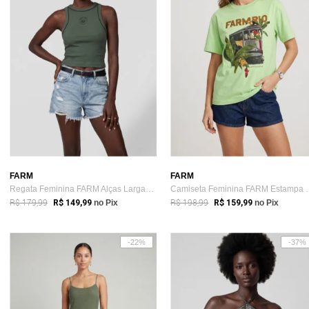
FARM
FARM
Regata Feminina FARM Alças Largas Verde
Camiseta Feminin
R$ 179,99
R$ 198,99
R$ 149,99
no Pix
R$ 159,99
no Pix
-22%
-37%