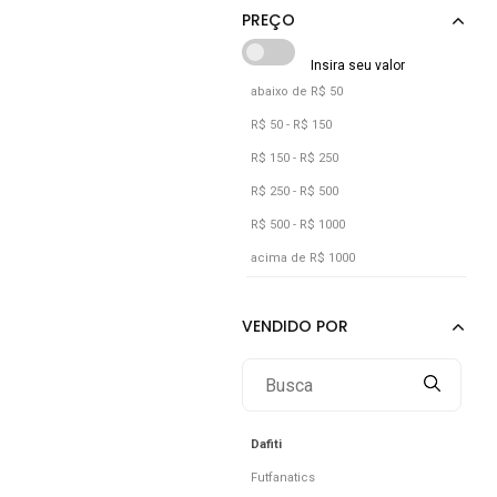
Laranja
Lilás
Marrom
abaixo de R$ 50
Off-white
R$ 50 - R$ 150
Preto
R$ 150 - R$ 250
Rosa
R$ 250 - R$ 500
R$ 500 - R$ 1000
Roxo
acima de R$ 1000
Verde
Vermelho
Vinho
Dafiti
Futfanatics