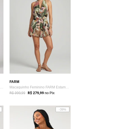
FARM
Vestido Feminino FARM Estampa Floral Verde
Macaquinho Feminino FARM Estampado Verde
R$ 399,99
R$ 279,99
no Pix
-39%