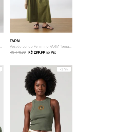
FARM
ARM Recorte Manga Longa Verde
Vestido Longo Feminino FARM Tomara que Caia Verde
R$ 479,99
R$ 289,99
no Pix
-17%