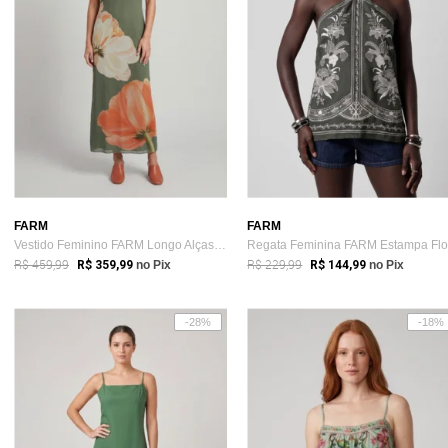
FARM
FARM
Vestido Feminino FARM Longo Alças Finas ...
R$ 459,99
R$ 229,99
R$ 359,99
no Pix
R$ 144,99
no Pix
-28%
-18%