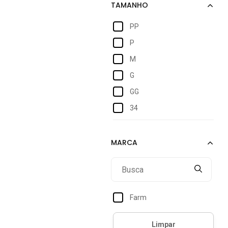
PP
P
M
G
GG
34
Único
Farm