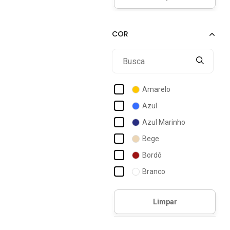
Amarelo
Azul
Azul Marinho
Bege
Bordô
Branco
Caramelo
Cinza
Coral