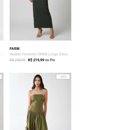
FARM
 Pedra da Gavea Verde
Vestido Feminino FARM Longo Decote V Verde
R$ 298,99
R$ 219,99
no Pix
-40%