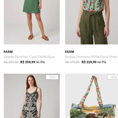
FARM
FARM
Vestido Feminino Curto FARM Alças Gola Q...
Regata Feminina FARM Floral Verde
R$ 359,99
R$ 279,99
R$ 259,99
no Pix
R$ 229,99
no Pix
-25%
-30%