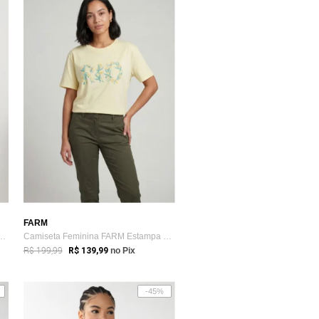
FARM
na FARM Cropped Babado Amarela
Camiseta Feminina FARM Estampa Floral Amarela
R$ 199,99
R$ 139,99
no Pix
-45%