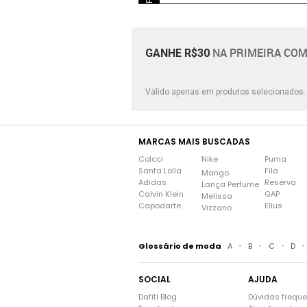
NA PRIMEIRA COM
GANHE R$30
Válido apenas em produtos selecionados
MARCAS MAIS BUSCADAS
Colcci
Nike
Puma
Santa Lolla
Fila
Mango
Adidas
Reserva
Lança Perfume
Calvin Klein
GAP
Melissa
Capodarte
Ellus
Vizzano
•
•
•
•
Glossário de moda
A
B
C
D
SOCIAL
AJUDA
Dafiti Blog
Dúvidas frequ