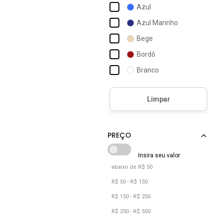
Azul
Azul Marinho
Bege
Bordô
Branco
Cinza
Coral
Laranja
Lilás
Marrom
Off-white
abaixo de R$ 50
Preto
R$ 50 - R$ 150
Rosa
R$ 150 - R$ 250
Roxo
R$ 250 - R$ 500