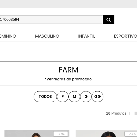
EMININO
MASCULINO
INFANTIL
ESPORTIV
FARM
*Ver regras da promoção.
TODOS
P
M
G
GG
10
Produtos
-30%
-23%