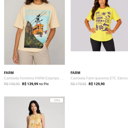
FARM
FARM
Camiseta Feminina FARM Estampa Gráfica Amarela
Ca
R$ 199,99
R$ 179,90
R$ 139,99
no Pix
R$ 129,90
-29%