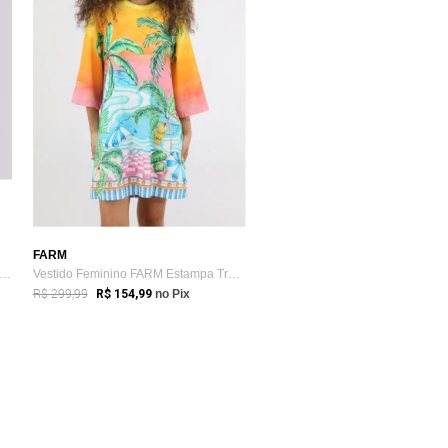
FARM
miseta Farm Ipanema ETC Eterno Feminina Amarela
Vestido Feminino FARM Estampa Tropical D...
R$ 299,99
R$ 154,99
no Pix