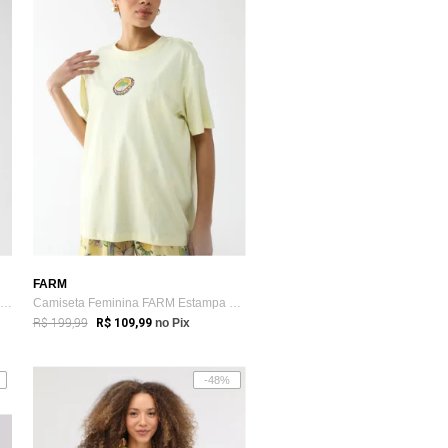
FARM
Macacão Feminino FARM Estampa Tropical C...
Camiseta Feminina FARM Estampa Coração Amarela
R$ 199,99
R$ 109,99
no Pix
-48%