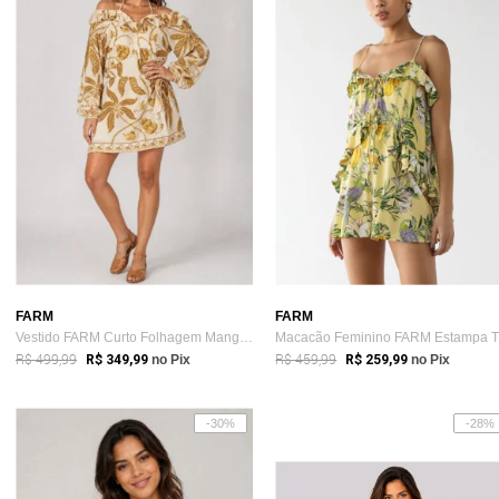
FARM
FARM
Vestido FARM Curto Folhagem Manga Longa Amarelo
R$ 499,99
R$ 459,99
R$ 349,99
no Pix
R$ 259,99
no Pix
-30%
-28%