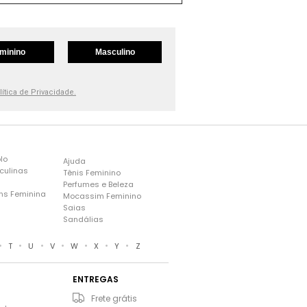
minino
Masculino
lítica de Privacidade.
lo
Ajuda
culinas
Tênis Feminino
Perfumes e Beleza
ns Feminina
Mocassim Feminino
s
Saias
Sandálias
•
•
•
•
•
•
•
T
U
V
W
X
Y
Z
ENTREGAS
Frete grátis