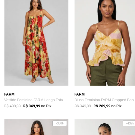
FARM
FARM
Vestido Feminino FARM Longo Estampa Floral Amarelo
Blusa Femini
R$ 499,99
R$ 349,99
R$ 349,99
no Pix
R$ 269,99
no Pix
-30%
-43%