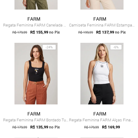
FARM
FARM
Regata Feminina FARM Canelada Marrom
Camiseta Feminina FARM Estampa Onça Branca
R$ 179,99
R$ 155,99
R$ 199,99
R$ 137,99
no Pix
no Pix
-24%
-6%
FARM
FARM
Regata Feminina FARM Bordado Tucano Preta
Regata Feminina FARM Alças Finas Branca
R$ 179,99
R$ 135,99
R$ 179,99
R$ 169,99
no Pix