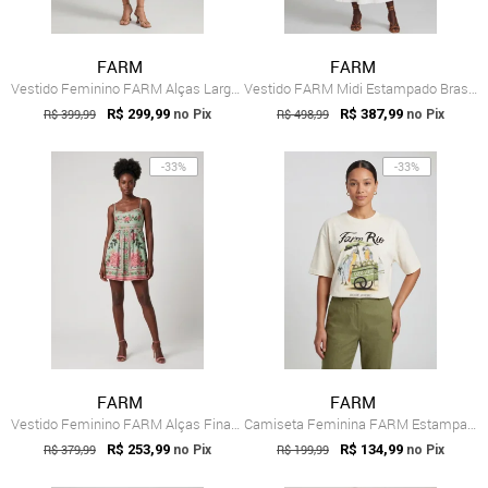
FARM
FARM
Vestido Feminino FARM Alças Largas Estam...
Vestido FARM Midi Estampado Brasil Branco
R$ 399,99
R$ 299,99
R$ 498,99
R$ 387,99
no Pix
no Pix
-33%
-33%
FARM
FARM
Vestido Feminino FARM Alças Finas Estampa Verde
Camiseta Feminina FARM Estampa Tropical Off White
R$ 379,99
R$ 253,99
R$ 199,99
R$ 134,99
no Pix
no Pix