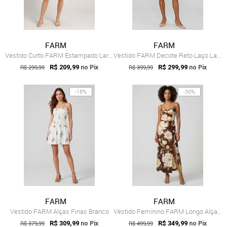
FARM
FARM
Vestido Curto FARM Estampado Laranja
Vestido FARM Decote Reto Laço Lateral Preto
R$ 299,99
R$ 209,99
R$ 399,99
R$ 299,99
no Pix
no Pix
-18%
-30%
FARM
FARM
Vestido FARM Alças Finas Branco
Vestido Feminino FARM Longo Alças Finas ...
R$ 379,99
R$ 309,99
R$ 499,99
R$ 349,99
no Pix
no Pix