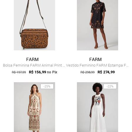
FARM
FARM
Bolsa Feminina FARM Animal Print Marrom
Vestido Feminino FARM Estampa Floral Preto
R$ 197,99
R$ 156,99
R$ 298,99
R$ 274,99
no Pix
-25%
-22%