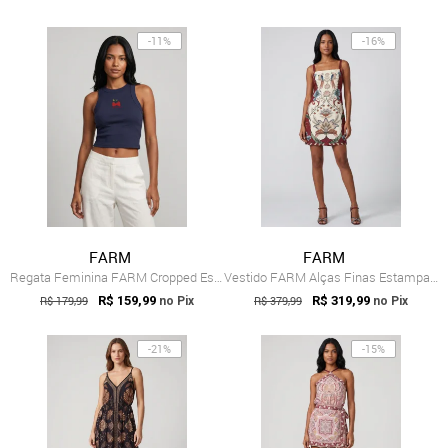
-11%
-16%
FARM
FARM
Regata Feminina FARM Cropped Estampa Morango Azul
Vestido FARM Alças Finas Estampa Floral Vermelho
R$ 179,99
R$ 159,99
R$ 379,99
R$ 319,99
no Pix
no Pix
-21%
-15%