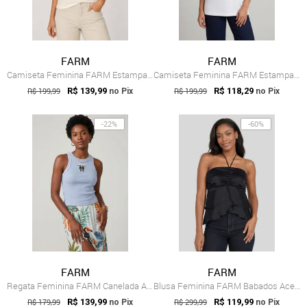
FARM
FARM
Camiseta Feminina FARM Estampa Tropical Branca
Camiseta Feminina FARM Estampa Tropical Branca
R$ 199,99
R$ 139,99
R$ 199,99
R$ 118,29
no Pix
no Pix
-22%
-60%
FARM
FARM
Regata Feminina FARM Canelada Azul
Blusa Feminina FARM Babados Acetinada Preta
R$ 179,99
R$ 139,99
R$ 299,99
R$ 119,99
no Pix
no Pix