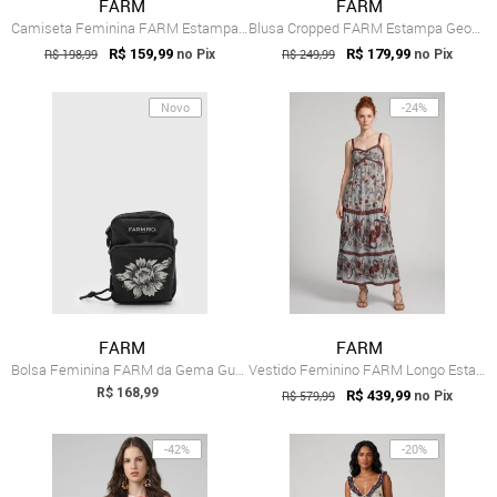
FARM
FARM
Camiseta Feminina FARM Estampa Carro Vin...
Blusa Cropped FARM Estampa Geométrica Preto
R$ 198,99
R$ 159,99
R$ 249,99
R$ 179,99
no Pix
no Pix
Novo
-24%
FARM
FARM
Bolsa Feminina FARM da Gema Guanacaste B...
Vestido Feminino FARM Longo Estampado Azul
R$ 168,99
R$ 579,99
R$ 439,99
no Pix
-42%
-20%