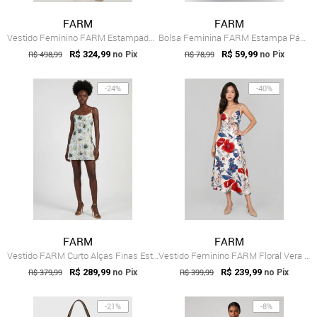
FARM
FARM
Vestido Feminino FARM Estampado Curto Preto
Bolsa Feminina FARM Estampa Pássaros Azul
R$ 498,99
R$ 324,99
R$ 78,99
R$ 59,99
no Pix
no Pix
-24%
-40%
FARM
FARM
Vestido FARM Curto Alças Finas Estampado Branco
Vestido Feminino FARM Floral Vera Midi Off White
R$ 379,99
R$ 289,99
R$ 399,99
R$ 239,99
no Pix
no Pix
-21%
-8%