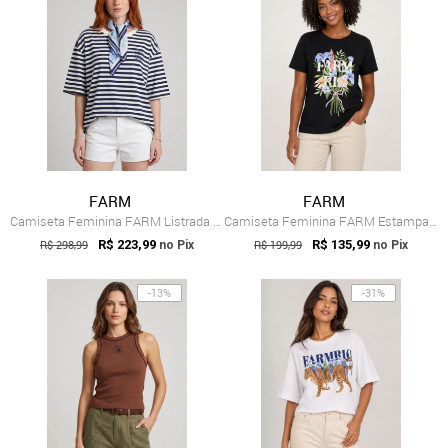
FARM
FARM
Camiseta Feminina FARM Listrada Azul Marinho
Camiseta Feminina FARM Estampa Floral Preta
R$ 298,99
R$ 223,99
R$ 199,99
R$ 135,99
no Pix
no Pix
-13%
-31%