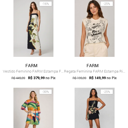
-16%
-25%
FARM
FARM
Vestido Feminino FARM Estampa Floral Preto
Regata Feminina FARM Estampa Rio de Jane...
R$ 449,99
R$ 379,99
R$ 199,99
R$ 149,99
no Pix
no Pix
-30%
-25%