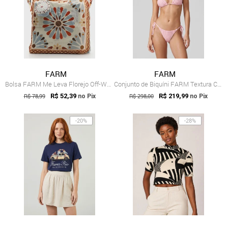
FARM
FARM
Bolsa FARM Me Leva Florejo Off-White
Conjunto de Biquíni FARM Textura Cavalo Rosa
R$ 78,99
R$ 52,39
R$ 298,00
R$ 219,99
no Pix
no Pix
-20%
-28%