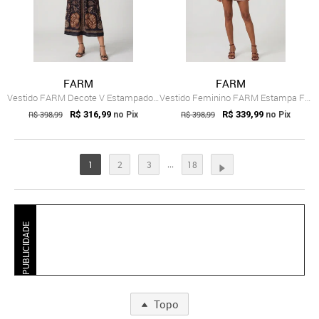
FARM
FARM
Vestido FARM Decote V Estampado Preto
Vestido Feminino FARM Estampa Floral Rosa
R$ 398,99
R$ 316,99
R$ 398,99
R$ 339,99
no Pix
no Pix
...
1
2
3
18
PUBLICIDADE
Topo