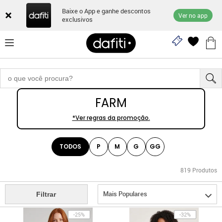
Baixe o App e ganhe descontos
Ver no app
exclusivos
FARM
*Ver regras da promoção.
TODOS
P
M
G
GG
819
Produtos
Mais Populares
Filtrar
-25%
-32%