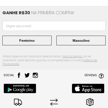
GANHE R$30
NA PRIMEIRA COMPRA!
Feminino
Masculino
Válido apenas em produtos selecionados.
Veja as regras.
Ao se
cadastrar, você declara que leu e compreendeu a nossa
Política de
Privacidade.
SOCIAL
DÚVIDAS