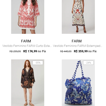
FARM
FARM
Vestido Feminino FARM Curto Estampa Botâ...
Vestido Feminino FARM Estampado Midi Branco
R$ 299,99
R$ 174,99
R$ 449,99
R$ 359,99
no Pix
no Pix
-35%
-24%