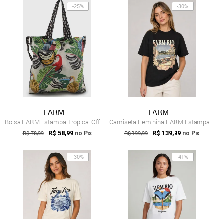
-25%
-30%
FARM
FARM
Bolsa FARM Estampa Tropical Off-White
Camiseta Feminina FARM Estampa Natureza Preta
R$ 78,99
R$ 58,99
R$ 199,99
R$ 139,99
no Pix
no Pix
-30%
-41%