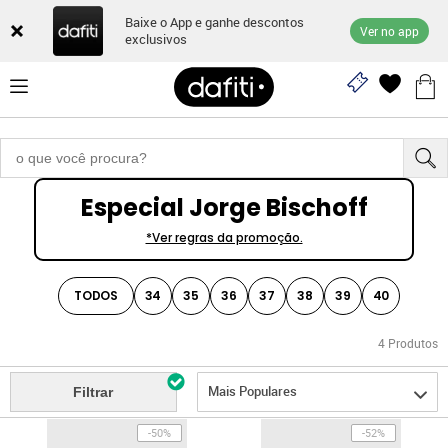
Baixe o App e ganhe descontos
Ver no app
exclusivos
Especial Jorge Bischoff
*Ver regras da promoção.
TODOS
34
35
36
37
38
39
40
4
Produtos
Mais Populares
Filtrar
-50%
-52%