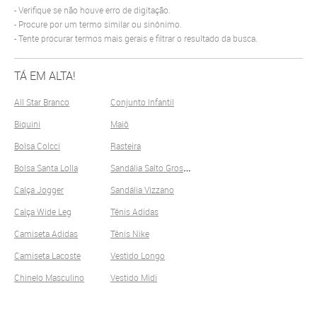
Verifique se não houve erro de digitação.
Procure por um termo similar ou sinônimo.
Tente procurar termos mais gerais e filtrar o resultado da busca.
TÁ EM ALTA!
All Star Branco
Conjunto Infantil
Biquini
Maiô
Bolsa Colcci
Rasteira
S
andália Salto Grosso
Bolsa Santa Lolla
Calça Jogger
Sandália Vizzano
Calça Wide Leg
Tênis Adidas
Camiseta Adidas
Tênis Nike
Camiseta Lacoste
Vestido Longo
Chinelo Masculino
Vestido Midi