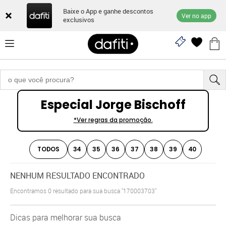
Baixe o App e ganhe descontos
Ver no app
exclusivos
Especial Jorge Bischoff
*Ver regras da promoção.
TODOS
34
35
36
37
38
39
40
NENHUM RESULTADO ENCONTRADO
Encontramos
0
resultado para sua busca
"170003703"
Dicas para melhorar sua busca