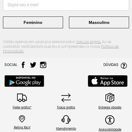
Feminino
Masculino
Válido apenas em produtos selecionados.
Veja as regras.
Ao se
cadastrar, você declara que leu e compreendeu a nossa
Política de
Privacidade.
SOCIAL
DÚVIDAS
Frete grátis*
Troca grátis
Entrega rápida
Retira fácil
Atendimento
Acessibilidade