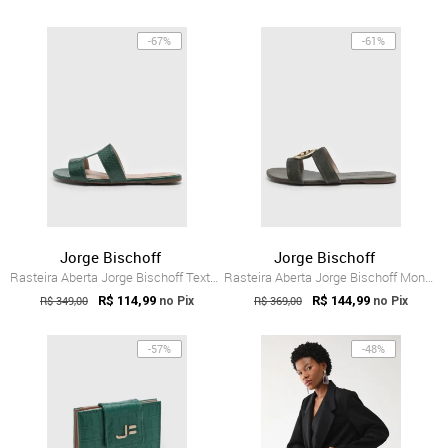
-67%
-61%
Jorge Bischoff
Jorge Bischoff
Rasteira Aberta Jorge Bischoff Texturizada Verde
Rasteira Aberta Jorge Bischoff Monograma...
R$ 349,00
R$ 114,99
R$ 369,00
R$ 144,99
no Pix
no Pix
-57%
-48%