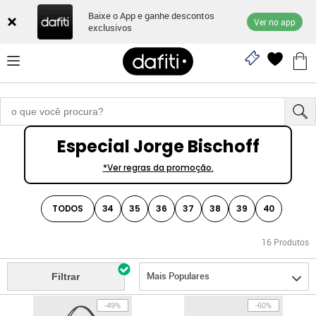
Baixe o App e ganhe descontos
Ver no app
exclusivos
Especial Jorge Bischoff
*Ver regras da promoção.
TODOS
34
35
36
37
38
39
40
16
Produtos
Mais Populares
Filtrar
-49%
-60%