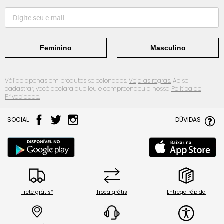
Feminino
Masculino
Válido apenas em produtos selecionados.
Veja as regras.
Ao se
cadastrar, você declara que leu e compreendeu a nossa
Política de
Privacidade.
SOCIAL
DÚVIDAS
Frete grátis*
Troca grátis
Entrega rápida