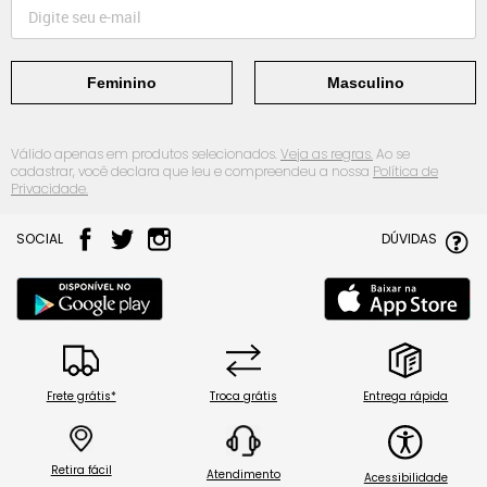
Feminino
Masculino
Válido apenas em produtos selecionados.
Veja as regras.
Ao se
cadastrar, você declara que leu e compreendeu a nossa
Política de
Privacidade.
SOCIAL
DÚVIDAS
Frete grátis*
Troca grátis
Entrega rápida
Retira fácil
Atendimento
Acessibilidade