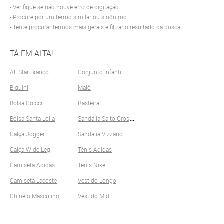
Verifique se não houve erro de digitação.
Procure por um termo similar ou sinônimo.
Tente procurar termos mais gerais e filtrar o resultado da busca.
TÁ EM ALTA!
All Star Branco
Conjunto Infantil
Biquini
Maiô
Bolsa Colcci
Rasteira
S
andália Salto Grosso
Bolsa Santa Lolla
Calça Jogger
Sandália Vizzano
Calça Wide Leg
Tênis Adidas
Camiseta Adidas
Tênis Nike
Camiseta Lacoste
Vestido Longo
Chinelo Masculino
Vestido Midi