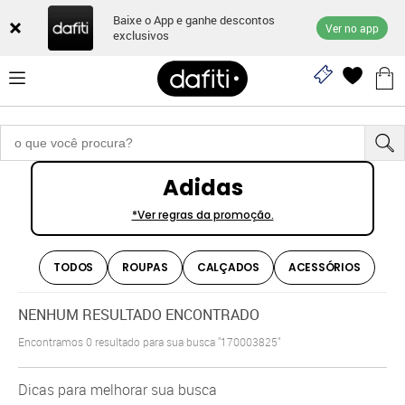
Baixe o App e ganhe descontos
Ver no app
exclusivos
Adidas
*Ver regras da promoção.
TODOS
ROUPAS
CALÇADOS
ACESSÓRIOS
NENHUM RESULTADO ENCONTRADO
Encontramos
0
resultado para sua busca
"170003825"
Dicas para melhorar sua busca