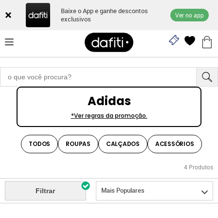
Baixe o App e ganhe descontos
Ver no app
exclusivos
Adidas
*Ver regras da promoção.
TODOS
ROUPAS
CALÇADOS
ACESSÓRIOS
4
Produtos
Mais Populares
Filtrar