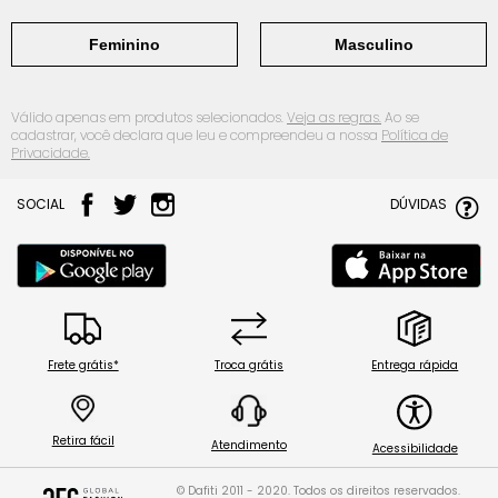
Feminino
Masculino
Válido apenas em produtos selecionados.
Veja as regras.
Ao se
cadastrar, você declara que leu e compreendeu a nossa
Política de
Privacidade.
SOCIAL
DÚVIDAS
Frete grátis*
Troca grátis
Entrega rápida
Retira fácil
Atendimento
Acessibilidade
© Dafiti 2011 - 2020. Todos os direitos reservados.