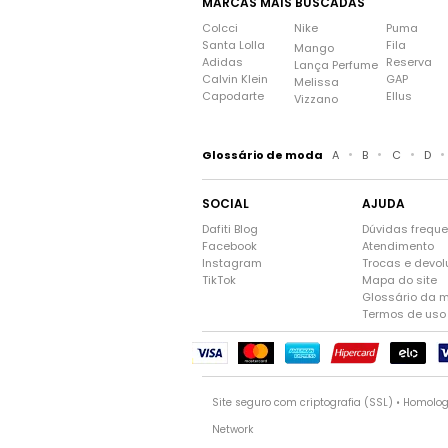
MARCAS MAIS BUSCADAS
Colcci
Nike
Puma
Santa Lolla
Fila
Mango
Adidas
Reserva
Lança Perfume
Calvin Klein
GAP
Melissa
Capodarte
Ellus
Vizzano
•
•
•
•
Glossário de moda
A
B
C
D
SOCIAL
AJUDA
Dafiti Blog
Dúvidas frequ
Facebook
Atendimento
Instagram
Trocas e devo
TikTok
Mapa do site
Glossário da 
Termos de uso
Site seguro com criptografia (SSL) • Homolo
Network