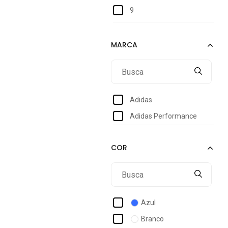
9
11
18-24M
m/g
Adidas
Adidas Performance
Azul
Branco