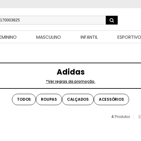
EMININO
MASCULINO
INFANTIL
ESPORTIV
Adidas
*Ver regras da promoção.
TODOS
ROUPAS
CALÇADOS
ACESSÓRIOS
4
Produtos