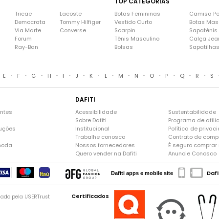
TOP CATEGORIAS
Tricae
Lacoste
Botas Femininas
Camisa Po
Democrata
Tommy Hilfiger
Vestido Curto
Botas Mas
Via Marte
Converse
Scarpin
Sapatênis
Forum
Tênis Masculino
Calça Jea
Ray-Ban
Bolsas
Sapatilha
•
•
•
•
•
•
•
•
•
•
•
•
•
•
E
F
G
H
I
J
K
L
M
N
O
P
Q
R
S
DAFITI
entes
Acessibilidade
Sustentabilidade
Sobre Dafiti
Programa de afili
luções
Institucional
Política de privac
Trabalhe conosco
Contrato de comp
moda
Nossos fornecedores
É seguro comprar n
Quero vender na Dafiti
Anuncie Conosco
Dafi
Dafiti apps e mobile site
Certificados
gado pela USERTrust