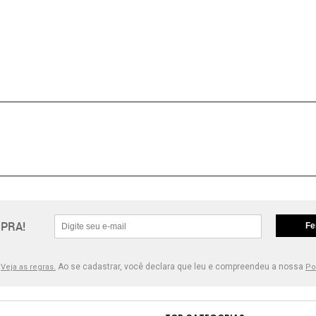
PRA!
Fe
.
Ao se cadastrar, você declara que leu e compreendeu a nossa
Veja as regras.
Po