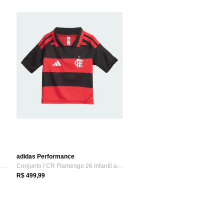
adidas Performance
Camiseta Essentials Infantil adidas Spor...
Conjunto I CR Flamengo 26 Infantil adida...
R$ 499,99