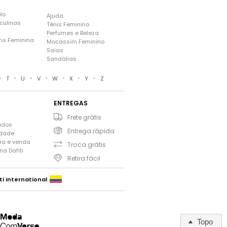
lo
Ajuda
culinas
Tênis Feminino
Perfumes e Beleza
ns Feminina
Mocassim Feminino
s
Saias
Sandálias
•
•
•
•
•
•
•
T
U
V
W
X
Y
Z
ENTREGAS
Frete grátis
ados
Entrega rápida
idade
ra e venda
Troca grátis
a Dafiti
Retira fácil
ti international
Topo