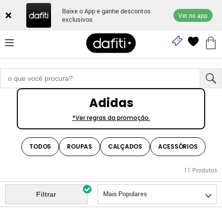
Baixe o App e ganhe descontos
Ver no app
exclusivos
Adidas
*Ver regras da promoção.
TODOS
ROUPAS
CALÇADOS
ACESSÓRIOS
11
Produtos
Mais Populares
Filtrar