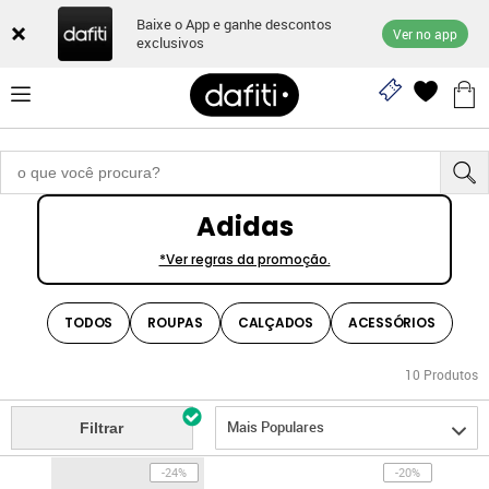
Baixe o App e ganhe descontos
Ver no app
exclusivos
Adidas
*Ver regras da promoção.
TODOS
ROUPAS
CALÇADOS
ACESSÓRIOS
10
Produtos
Mais Populares
Filtrar
-24%
-20%