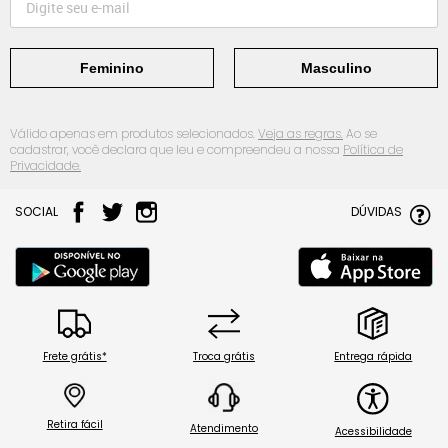
Feminino
Masculino
Válido apenas em produtos selecionados.
Veja as regras.
Ao se
cadastrar, você declara que leu e compreendeu a nossa
Política de
Privacidade.
SOCIAL
DÚVIDAS
Frete grátis*
Troca grátis
Entrega rápida
Retira fácil
Atendimento
Acessibilidade