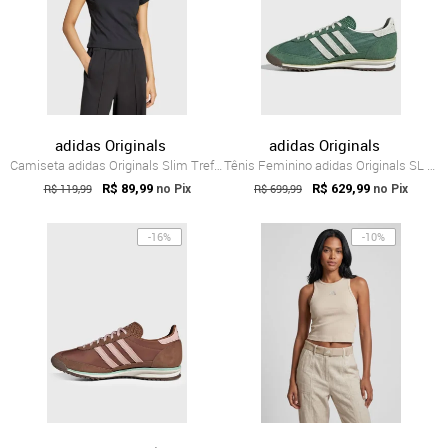
adidas Originals
adidas Originals
Camiseta adidas Originals Slim Trefoil Preta
Tênis Feminino adidas Originals SL 72 OG...
R$ 119,99
R$ 89,99
R$ 699,99
R$ 629,99
no Pix
no Pix
-16%
-10%