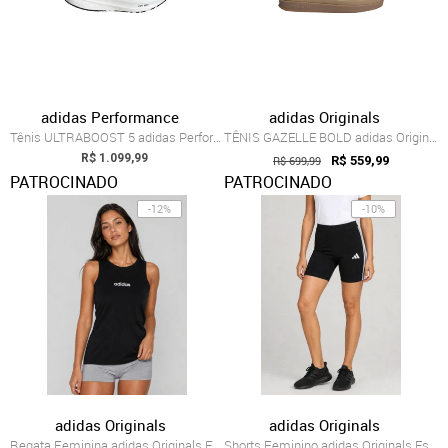
adidas Performance
adidas Originals
Tênis ULTRABOOST 5 adidas Performance Branco
TÊNIS GAZELLE BOLD adidas Originals Marrom
R$ 1.099,99
R$ 699,99
R$ 559,99
PATROCINADO
PATROCINADO
-12%
-10%
adidas Originals
adidas Originals
Regata Feminina adidas Originals Esentials Preta
Shorts Feminino adidas Originals Essentials Preto