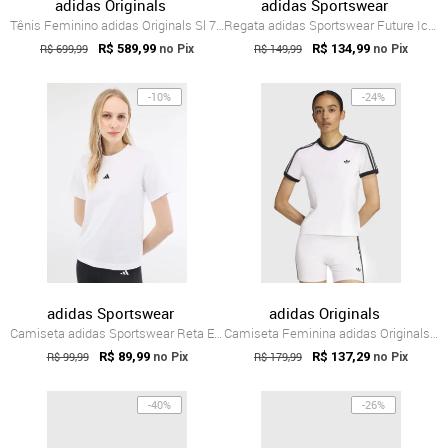
adidas Originals
adidas Sportswear
Tênis Feminino adidas Originals Sl 72 OG Marrom
Regata adidas Sportswear Future Icons Cropped Bege
R$ 699,99
R$ 589,99
R$ 149,99
R$ 134,99
no Pix
no Pix
-10%
-24%
adidas Sportswear
adidas Originals
Camiseta adidas Sportswear Reta Essentia...
Camiseta Feminina adidas Originals 3S Slim Branca
R$ 99,99
R$ 89,99
R$ 179,99
R$ 137,29
no Pix
no Pix
-40%
-26%