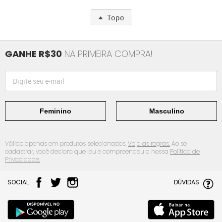
Topo
GANHE R$30
NA PRIMEIRA COMPRA!
Feminino
Masculino
Válido apenas em produtos selecionados.
Veja as regras.
Ao se
cadastrar, você declara que leu e compreendeu a nossa
Política de
Privacidade.
SOCIAL
DÚVIDAS