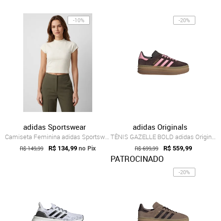
-10%
-20%
adidas Sportswear
adidas Originals
Camiseta Feminina adidas Sportswear Futu...
TÊNIS GAZELLE BOLD adidas Originals Marrom
R$ 149,99
R$ 134,99
R$ 699,99
R$ 559,99
no Pix
PATROCINADO
-20%