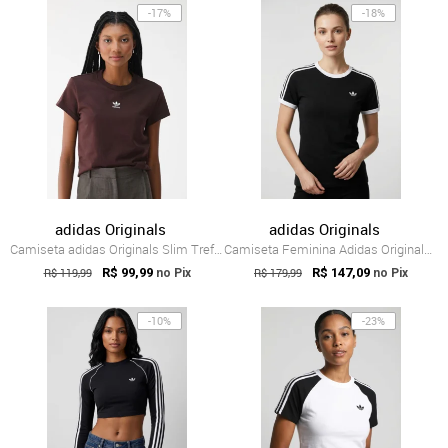
-17%
-18%
adidas Originals
adidas Originals
Camiseta adidas Originals Slim Trefoil Marrom
Camiseta Feminina Adidas Originals 3S Slim Preta
R$ 119,99
R$ 99,99
R$ 179,99
R$ 147,09
no Pix
no Pix
-10%
-23%