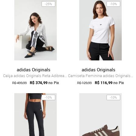
-25%
-10%
adidas Originals
adidas Originals
Calça adidas Originals Reta Adibreak Preta
Camiseta Feminina adidas Originals Trefoil Branca
R$ 499,99
R$ 374,99
R$ 129,99
R$ 116,99
no Pix
no Pix
-10%
-10%