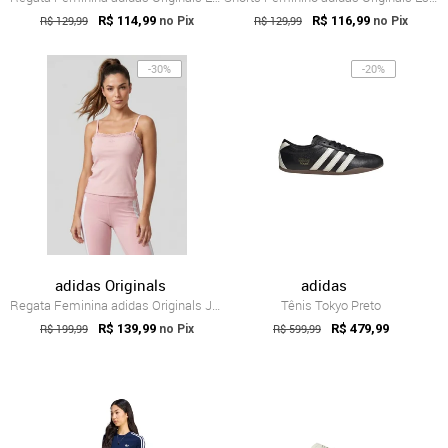
R$ 129,99
R$ 114,99
R$ 129,99
R$ 116,99
no Pix
no Pix
-30%
-20%
adidas Originals
adidas
Regata Feminina adidas Originals Jersey Renda Rosa
Tênis Tokyo Preto
R$ 199,99
R$ 139,99
R$ 599,99
R$ 479,99
no Pix