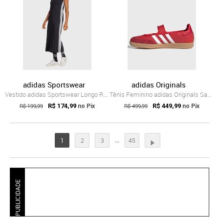
adidas Sportswear
adidas Originals
Vestido adidas Sportswear Longo Racerbac...
Tênis Feminino adidas Originals Samba Ja...
R$ 199,99
R$ 174,99
R$ 499,99
R$ 449,99
no Pix
no Pix
...
1
2
3
45
PUBLICIDADE