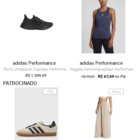
adidas Performance
adidas Performance
Tênis Ultraboost 5 adidas Performance Preto
Regata Feminina adidas Performance Básic...
R$ 1.099,99
R$ 99,99
R$ 67,69
no Pix
PATROCINADO
-13%
Novo