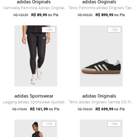
adidas Originals
adidas Originals
Camiseta Feminina Adidas Originals SST B...
Tênis Feminino adidas Originals Taekwond...
R$ 129,99
R$ 89,99
R$ 999,99
R$ 899,99
no Pix
no Pix
-10%
-13%
adidas Sportswear
adidas Originals
Legging adidas Sportswear Ajustada 3 Stripes Preta
Tênis adidas Originals Samba OG Preto
R$ 179,99
R$ 161,99
R$ 799,99
R$ 699,99
no Pix
no Pix
-13%
-10%