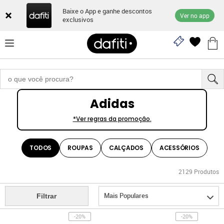
Baixe o App e ganhe descontos
Ver no app
exclusivos
Adidas
*Ver regras da promoção.
TODOS
ROUPAS
CALÇADOS
ACESSÓRIOS
2129
Produtos
Mais Populares
Filtrar
-20%
-20%