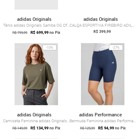
adidas Originals
adidas Originals
Tênis adidas Originals Samba OG Off-White
CALÇA ESPORTIVA FIREBIRD ADILENIUM adida...
R$ 399,99
R$ 799,99
R$ 699,99
no Pix
-10%
-27%
adidas Originals
adidas Performance
Camiseta Feminina adidas Originals Trefo...
Bermuda Feminina adidas Performance Tr B...
R$ 149,99
R$ 134,99
R$ 129,99
R$ 94,99
no Pix
no Pix