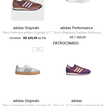
adidas Originals
adidas Performance
Tênis Feminino adidas Originals Sl 72 OG...
Tênis Ultraboost 5 adidas Performance Branco
R$ 1.099,99
R$ 699,99
R$ 629,99
no Pix
PATROCINADO
-20%
adidas Originals
adidas
Tênis Sambae W adidas Originals Branco
Tênis SL 72 OG adidas Originals Roxo