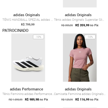
adidas Originals
adidas Originals
TÊNIS HANDBALL SPEZIAL adidas Originals Bege
Tênis adidas Originals Superstar Slip On Preto
R$ 799,99
R$ 399,99
R$ 359,99
no Pix
PATROCINADO
-10%
-10%
adidas Performance
adidas Originals
Tênis Feminino adidas Performance Adizer...
Camiseta Feminina adidas Originals Trefo...
R$ 1.099,99
R$ 989,98
R$ 129,99
R$ 116,99
no Pix
no Pix