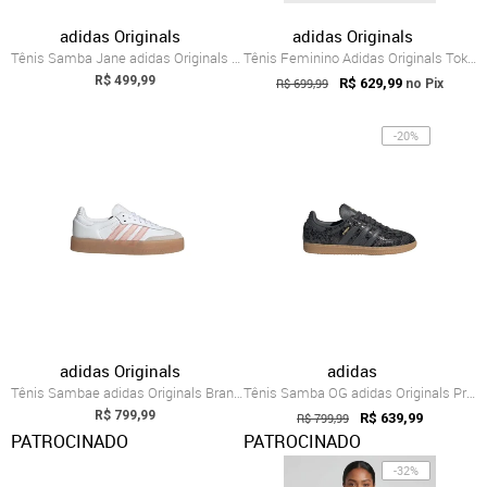
adidas Originals
adidas Originals
Tênis Samba Jane adidas Originals Preto
Tênis Feminino Adidas Originals Tokyo W Branco
R$ 499,99
R$ 699,99
R$ 629,99
no Pix
-20%
adidas Originals
adidas
Tênis Sambae adidas Originals Branco
Tênis Samba OG adidas Originals Preto
R$ 799,99
R$ 799,99
R$ 639,99
PATROCINADO
PATROCINADO
-32%