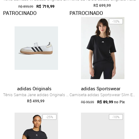
R$ 699,99
R$ 899,99
R$ 719,99
PATROCINADO
PATROCINADO
-10%
adidas Originals
adidas Sportswear
Tênis Samba Jane adidas Originals Branco
Camiseta adidas Sportswear Slim Essentia...
R$ 499,99
R$ 99,99
R$ 89,99
no Pix
-25%
-10%