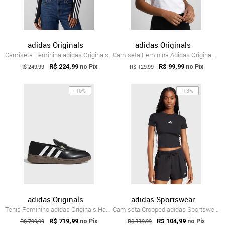
adidas Originals
adidas Originals
Camiseta Feminina adidas Originals Cropp...
Camiseta Feminina Adidas Originals SST Baby Branca
R$ 249,99
R$ 224,99
R$ 129,99
R$ 99,99
no Pix
no Pix
-10%
-13%
adidas Originals
adidas Sportswear
Tênis Feminino adidas Originals Handball...
Camiseta Cropped adidas Sportswear Ajust...
R$ 799,99
R$ 719,99
R$ 119,99
R$ 104,99
no Pix
no Pix