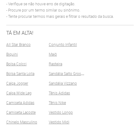
Verifique se não houve erro de digitação.
Procure por um termo similar ou sinônimo.
Tente procurar termos mais gerais e filtrar o resultado da busca.
TÁ EM ALTA!
All Star Branco
Conjunto Infantil
Biquini
Maiô
Bolsa Colcci
Rasteira
S
andália Salto Grosso
Bolsa Santa Lolla
Calça Jogger
Sandália Vizzano
Calça Wide Leg
Tênis Adidas
Camiseta Adidas
Tênis Nike
Camiseta Lacoste
Vestido Longo
Chinelo Masculino
Vestido Midi