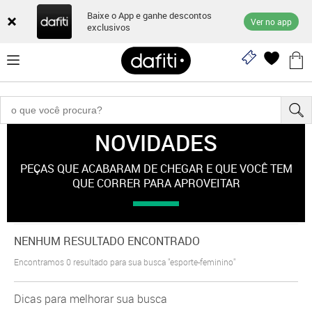
Baixe o App e ganhe descontos
Ver no app
exclusivos
NOVIDADES
"esporte-feminino"
PEÇAS QUE ACABARAM DE CHEGAR E QUE VOCÊ TEM
QUE CORRER PARA APROVEITAR
NENHUM RESULTADO ENCONTRADO
Encontramos
0
resultado para sua busca
"esporte-feminino"
Dicas para melhorar sua busca