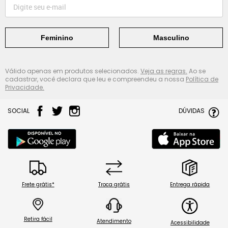
Feminino
Masculino
Válido apenas em produtos selecionados.
Veja as regras.
Ao se
cadastrar, você declara que leu e compreendeu a nossa
Política de
Privacidade.
SOCIAL
DÚVIDAS
Frete grátis*
Troca grátis
Entrega rápida
Retira fácil
Atendimento
Acessibilidade