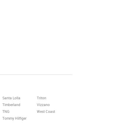
Santa Lolla
Triton
Timberland
Vizzano
TNG
West Coast
Tommy Hilfiger