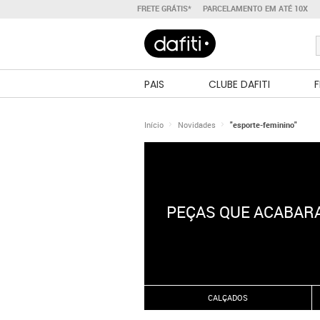
FRETE GRÁTIS*
PARCELAMENTO EM ATÉ 10X
PAIS
CLUBE DAFITI
F
Início
Novidades
"esporte-feminino"
PEÇAS QUE ACABARA
CALÇADOS