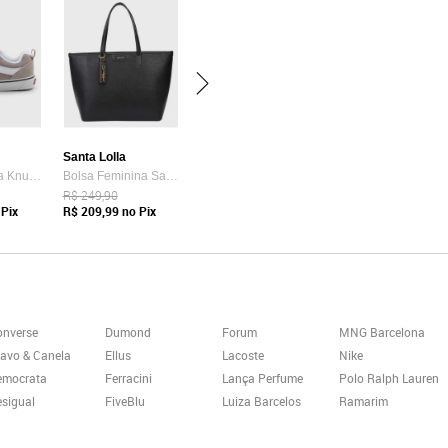
Santa Lolla
Tênis Vans Ua Knu Skool Bege
Bolsa Feminina Santa Lolla Tote Preta
R$ 249,90
Pix
R$ 209,99
no Pix
onverse
Dumond
Forum
MNG Barcelona
avo & Canela
Ellus
Lacoste
Nike
emocrata
Ferracini
Lança Perfume
Polo Ralph Lauren
sigual
FiveBlu
Luiza Barcelos
Ramarim