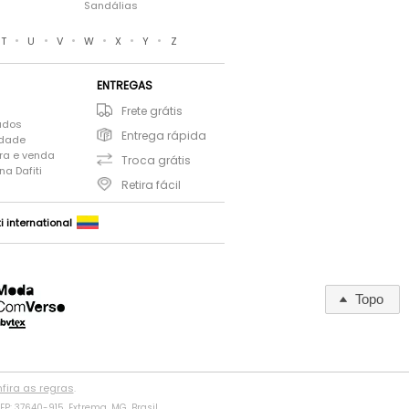
Sandálias
•
•
•
•
•
•
T
U
V
W
X
Y
Z
ENTREGAS
Frete grátis
ados
Entrega rápida
idade
ra e venda
Troca grátis
a Dafiti
Retira fácil
ti international
Topo
fira as regras
.
P: 37640-915, Extrema, MG, Brasil.