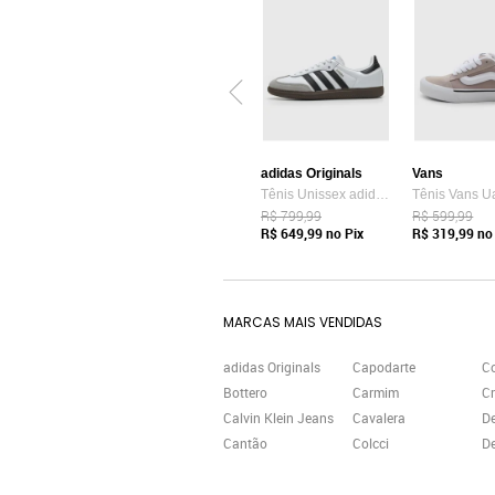
adidas Originals
Vans
Tênis Unissex adidas Originals Samba OG Branco
R$ 799,99
R$ 599,99
R$ 649,99
no Pix
R$ 319,99
no 
MARCAS MAIS VENDIDAS
adidas Originals
Capodarte
C
Bottero
Carmim
Cr
Calvin Klein Jeans
Cavalera
D
Cantão
Colcci
De