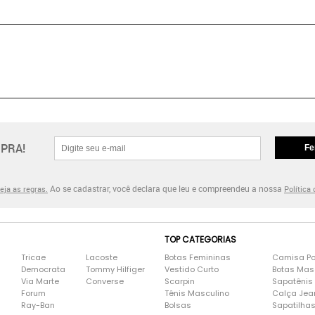
PRA!
Fe
Ao se cadastrar, você declara que leu e compreendeu a nossa
eja as regras.
Política
TOP CATEGORIAS
Tricae
Lacoste
Botas Femininas
Camisa Po
Democrata
Tommy Hilfiger
Vestido Curto
Botas Mas
Via Marte
Converse
Scarpin
Sapatênis
Forum
Tênis Masculino
Calça Jea
Ray-Ban
Bolsas
Sapatilha