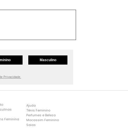
minino
Masculino
 de Privacidade.
lo
Ajuda
culinas
Tênis Feminino
Perfumes e Beleza
ns Feminina
Mocassim Feminino
s
Saias