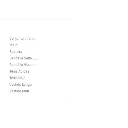
Conjunto Infantil
Maiô
Rasteira
Sandália Salto Grosso
Sandália Vizzano
Tênis Adidas
Tênis Nike
Vestido Longo
Vestido Midi