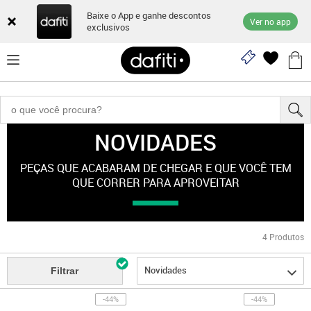
Baixe o App e ganhe descontos
Ver no app
exclusivos
NOVIDADES
"esporte-feminino"
PEÇAS QUE ACABARAM DE CHEGAR E QUE VOCÊ TEM
QUE CORRER PARA APROVEITAR
4
Produtos
Novidades
Filtrar
-44%
-44%