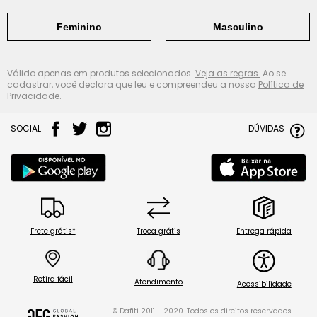
Feminino
Masculino
Válido apenas em produtos selecionados.
Veja as regras.
Ao se
cadastrar, você declara que leu e compreendeu a nossa
Política de
Privacidade.
SOCIAL
DÚVIDAS
Frete grátis*
Troca grátis
Entrega rápida
Retira fácil
Atendimento
Acessibilidade
© Dafiti 2011 - 2020. Todos os direitos reservados.