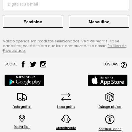
Feminino
Masculino
Válido apenas em produtos selecionados.
Veja as regras.
Ao se
cadastrar, você declara que leu e compreendeu a nossa
Política de
Privacidade.
SOCIAL
DÚVIDAS
Frete grátis*
Troca grátis
Entrega rápida
Retira fácil
Atendimento
Acessibilidade