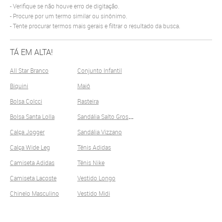
Verifique se não houve erro de digitação.
Procure por um termo similar ou sinônimo.
Tente procurar termos mais gerais e filtrar o resultado da busca.
TÁ EM ALTA!
All Star Branco
Conjunto Infantil
Biquini
Maiô
Bolsa Colcci
Rasteira
S
andália Salto Grosso
Bolsa Santa Lolla
Calça Jogger
Sandália Vizzano
Calça Wide Leg
Tênis Adidas
Camiseta Adidas
Tênis Nike
Camiseta Lacoste
Vestido Longo
Chinelo Masculino
Vestido Midi