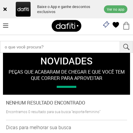
Baixe o App e ganhe descontos
Ver no app
exclusivos
NOVIDADES
"esporte-feminino"
PEÇAS QUE ACABARAM DE CHEGAR E QUE VOCÊ TEM
QUE CORRER PARA APROVEITAR
NENHUM RESULTADO ENCONTRADO
Encontramos
0
resultado para sua busca
"esporte-feminino"
Dicas para melhorar sua busca