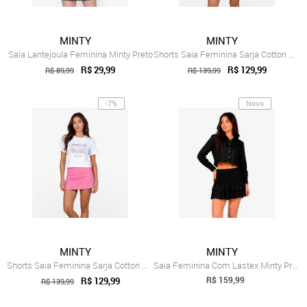
MINTY
MINTY
Saia Lantejoula Feminina Minty Preto
Shorts Saia Feminina Sarja Cotton Minty Marrom
R$ 29,99
R$ 129,99
R$ 89,99
R$ 139,99
-7%
Novo
MINTY
MINTY
Shorts Saia Feminina Sarja Cotton Minty Rosa
Saia Feminina Com Lastex Minty Preto
R$ 159,99
R$ 129,99
R$ 139,99