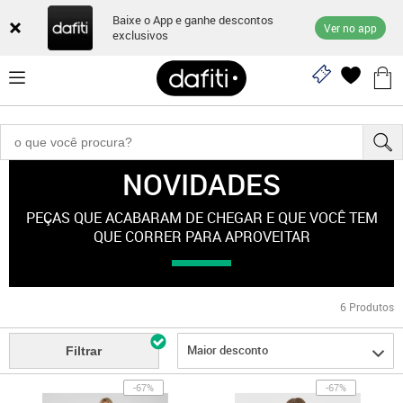
Baixe o App e ganhe descontos
Ver no app
exclusivos
NOVIDADES
"esporte-feminino"
PEÇAS QUE ACABARAM DE CHEGAR E QUE VOCÊ TEM
QUE CORRER PARA APROVEITAR
6
Produtos
Maior desconto
Filtrar
-67%
-67%