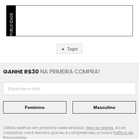
PUBLICIDADE
Topo
GANHE R$30
NA PRIMEIRA COMPRA!
Feminino
Masculino
Válido apenas em produtos selecionados.
Veja as regras.
Ao se
cadastrar, você declara que leu e compreendeu a nossa
Política de
Privacidade.