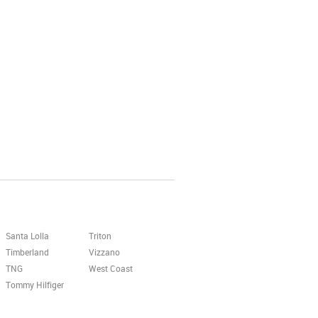
Santa Lolla
Triton
Timberland
Vizzano
TNG
West Coast
Tommy Hilfiger