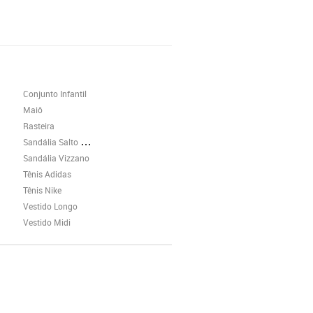
Conjunto Infantil
Maiô
Rasteira
Sandália Salto Grosso
Sandália Vizzano
Tênis Adidas
Tênis Nike
Vestido Longo
Vestido Midi