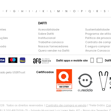
•
•
•
•
•
•
•
•
•
•
•
•
•
•
•
E
F
G
H
I
J
K
L
M
N
O
P
Q
R
S
DAFITI
entes
Acessibilidade
Sustentabilidade
Sobre Dafiti
Programa de afili
luções
Institucional
Política de privac
Trabalhe conosco
Contrato de comp
moda
Nossos fornecedores
É seguro comprar n
Quero vender na Dafiti
Anuncie Conosco
Dafi
Dafiti apps e mobile site
Certificados
gado pela USERTrust
Contrato de compra e venda
Con
2026 . Todos os direitos reservados. |
| *Frete Grátis:
: 11.200.418/0006-73 - Estrada Municipal Luiz Lopes Neto, 617 - Bairro dos Tenentes, CE