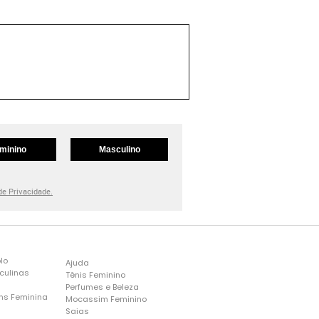
minino
Masculino
 de Privacidade.
lo
Ajuda
culinas
Tênis Feminino
Perfumes e Beleza
ns Feminina
Mocassim Feminino
s
Saias