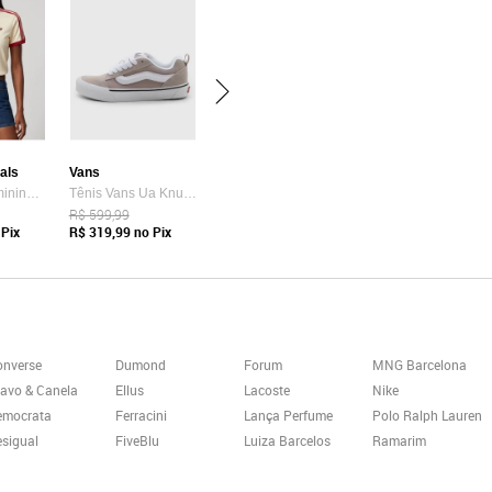
nals
Vans
Camiseta Feminina adidas Originals Adicolor Amarela
Tênis Vans Ua Knu Skool Bege
R$ 599,99
Pix
R$ 319,99
no Pix
onverse
Dumond
Forum
MNG Barcelona
avo & Canela
Ellus
Lacoste
Nike
emocrata
Ferracini
Lança Perfume
Polo Ralph Lauren
sigual
FiveBlu
Luiza Barcelos
Ramarim