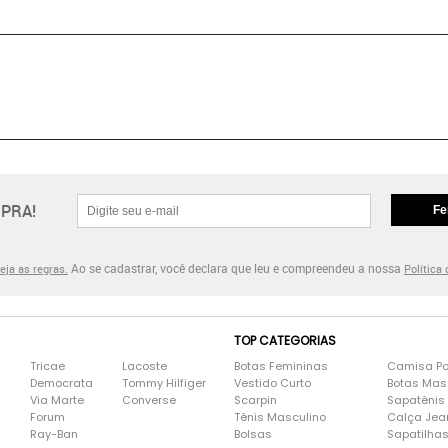
PRA!
Fe
Ao se cadastrar, você declara que leu e compreendeu a nossa
eja as regras.
Política
TOP CATEGORIAS
Tricae
Lacoste
Botas Femininas
Camisa Po
Democrata
Tommy Hilfiger
Vestido Curto
Botas Mas
Via Marte
Converse
Scarpin
Sapatênis
Forum
Tênis Masculino
Calça Jea
Ray-Ban
Bolsas
Sapatilha